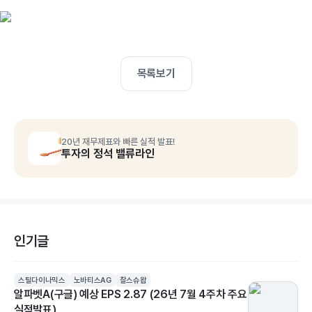
목록보기
20년 재무제표와 빠른 실적 발표!
투자의 정석 밸류라인
인기글
스틸다이나믹스
노바티스AG
찰스슈왑
알파벳A(구글) 예상 EPS 2.87 (26년 7월 4주차 주요
실적발표)