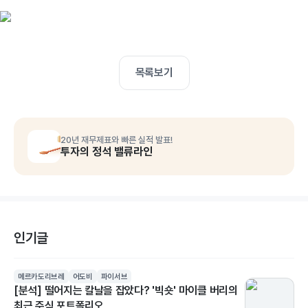
목록보기
20년 재무제표와 빠른 실적 발표!
투자의 정석 밸류라인
인기글
메르카도리브레
어도비
파이서브
[분석] 떨어지는 칼날을 잡았다? '빅숏' 마이클 버리의
최근 주식 포트폴리오