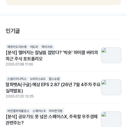
인기글
메르카도리브레
어도비
파이서브
[분석] 떨어지는 칼날을 잡았다? '빅숏' 마이클 버리의
최근 주식 포트폴리오
2026.07.08 11:00
스틸다이나믹스
노바티스AG
찰스슈왑
알파벳A(구글) 예상 EPS 2.87 (26년 7월 4주차 주요
실적발표)
2026.07.20 12:25
버진갤럭틱홀딩스
스페이스X
아마존닷컴
[분석] 공모가도 못 넘은 스페이스X, 주목할 우주경제
관련주는?