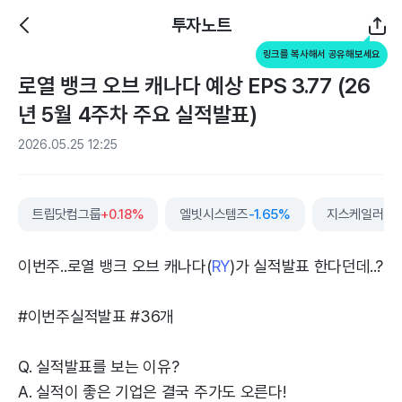
투자노트
링크를 복사해서 공유해보세요
로열 뱅크 오브 캐나다 예상 EPS 3.77 (26
년 5월 4주차 주요 실적발표)
2026.05.25 12:25
트립닷컴그룹
+0.18%
엘빗시스템즈
-1.65%
지스케일러
+0
이번주..로열 뱅크 오브 캐나다(
RY
)가 실적발표 한다던데..?
#이번주실적발표 #36개
Q. 실적발표를 보는 이유?
A. 실적이 좋은 기업은 결국 주가도 오른다!