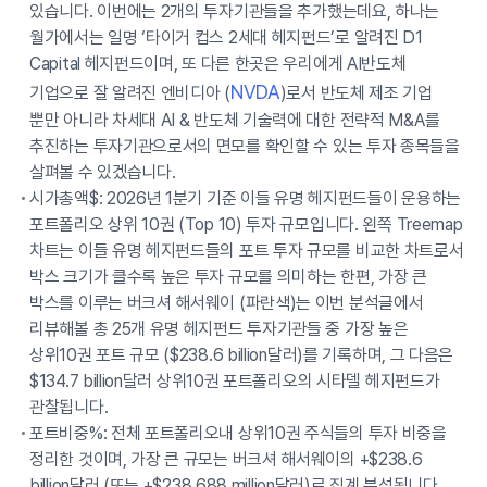
있습니다. 이번에는 2개의 투자기관들을 추가했는데요, 하나는
월가에서는 일명 ‘타이거 컵스 2세대 헤지펀드’로 알려진 D1
Capital 헤지펀드이며, 또 다른 한곳은 우리에게 AI반도체
NVDA
기업으로 잘 알려진 엔비디아 (
)로서 반도체 제조 기업
뿐만 아니라 차세대 AI & 반도체 기술력에 대한 전략적 M&A를
추진하는 투자기관으로서의 면모를 확인할 수 있는 투자 종목들을
살펴볼 수 있겠습니다.
시가총액$: 2026년 1분기 기준 이들 유명 헤지펀드들이 운용하는
포트폴리오 상위 10권 (Top 10) 투자 규모입니다. 왼쪽 Treemap
차트는 이들 유명 헤지펀드들의 포트 투자 규모를 비교한 차트로서
박스 크기가 클수록 높은 투자 규모를 의미하는 한편, 가장 큰
박스를 이루는 버크셔 해서웨이 (파란색)는 이번 분석글에서
리뷰해볼 총 25개 유명 헤지펀드 투자기관들 중 가장 높은
상위10권 포트 규모 ($238.6 billion달러)를 기록하며, 그 다음은
$134.7 billion달러 상위10권 포트폴리오의 시타델 헤지펀드가
관찰됩니다.
포트비중%: 전체 포트폴리오내 상위10권 주식들의 투자 비중을
정리한 것이며, 가장 큰 규모는 버크셔 해서웨이의 +$238.6
billion달러 (또는 +$238,688 million달러)로 집계 분석됩니다.