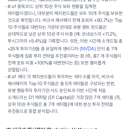
# of 종목코드: 상위 10권 주식 보유 현황을 집계한
테이블이겠으니, 대부분의 헤지펀드들은 모두 10개 주식을 보유한
것으로 확인됩니다. 버크셔 해서웨이 전체 포트의 +90.7%는 Top
10 주식들로 대변되는 가운데 반대로 유명 퀀트 펀드들은
상대적으로 낮은 상위 10권 주식 비중 (예: 르네상스의 +11.2%,
투시그마의 +9.4%)을 기록합니다. 또한, 이번 시간에 소개드릴 총
NVDA
+25개 투자기관들 중 유일하게 엔비디아 (
) 만이 총 7개
주식들에 집중 투자 전략을 추진중이라는 점 (즉, 총7 개 주식들이
전체 포트 비중 +100%를 대변한다는 점) 또한 흥미롭게
관찰됩니다.
# of 섹터: 각 헤지펀드들이 투자하는 섹터 수를 의미, 버크셔
해서웨이의 Top 10 주식들은 총 5개 섹터들로 구성되는 한편,
유명 행동주의 투자기관 서드 포인트과 이번 시간에 처음
소개드리는 D1 캐피탈 (D1 Capital)은 가장 많은 7개 섹터들 (즉,
상위 10권 주식들은 총 7개 섹터들)에 대한 분산 투자 전략을
추진중으로 종합 분석됩니다.