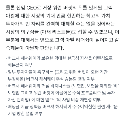
물론 신임 CEO로 거장 워런 버핏의 뒤를 잇게될 그렉
아벨에 대한 시장의 기대 만큼 현존하는 최고의 가치
투자가의 빈 자리를 완벽히 대체할 수는 없을 것이라는
시장의 의구심들 (아래 리스트들)도 접할 수 있겠으니, 이
부분에 대해서는 앞으로 그렉 아벨 리더쉽이 짊어지고 갈
숙제들이 아닐까 판단됩니다.
버크셔 해서웨이가 보유한 막대한 현금성 자산을 어떤식으로
배분할지 여부
일부 투자자들이 촉구하는 (그리고 워런 버핏이 오랜 기간
부정해온) 버크셔 해서웨이 주식 A 분할 결정 여부
버크셔 해서웨이의 핵심 비지니스들 (보험업, 보험을 제외한 ‘비’
보험업 그리고 워런 버핏이 이끌어온 주식 포트폴리오 및 투자
자산 관리업) 에 대한 앞으로의 사업 비중 재편성 여부
배당금 지급 정책등 버크셔 해서웨이 주주이익실현 관련 새로운
기업 방침 설립 여부