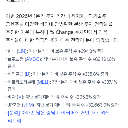
자료입니다.
이번 2026년 1분기 투자 기간내 원자재, IT 기술주,
금융주들 다양한 섹터내 광범위한 분산 투자 전략들을
추진한 가운데 특히나 % Change 수치면에서 다음
주식들에 대한 적극적 추가 매수 전략이 눈에 띄겠습니다.
LIN
린데 (
): 지난 분기 대비 보유 주식 수 +394.8% 증가
AVGO
브로드컴 (
): 지난 분기 대비 보유 주식 수 +89,191.0%
증가
B
배릭골드 (
): 지난 분기 대비 보유 주식 수 +335.8% 증가
MELI
메르카도리브레 (
): 지난 분기 대비 보유 주식 수 +337.1%
증가
V
비자 (
): 지난 분기 대비 보유 주식 수 +205.2% 증가
JPM
JP모건 (
): 지난 분기 대비 보유 주식 수 +32,663.0% 증가
[분석] 아마존 닮은 중남미 이커머스 거인, 메르카도
리브레