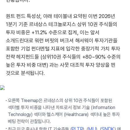
퀀트 펀드 특성상, 아래 테이블내 요약된 이번 2026년
1분기 기준 르네상스 테크놀로지스 상위 10권 주식들의
투자 비중은 +11.2% 수준으로 집계, 이는 앞서
소개드린대로 워런 버핏의 버크셔 해서웨이 투자기관을
포함한 기업 펀더멘털 지표에 입각한 중장기적 가치 투자
전략 헤지펀드들 (상위10권 주식들의 +80~90% 수준의
높은 투자 비중 대변) 과는 사뭇 대조적 투자 양상을 띈
것으로 분석됩니다.
오른쪽 Treemap은 르네상스의 상위 10권 주식들이 포함된
섹터별 투자 비중을 나타낸 차트로서 정보 기술 (Information
Technology) 섹터와 헬스케어 (Healthcare) 섹터내 높은 투자
베팅 전략이 관찰됩니다.
PLTR
MU
SNDK
최근 미국 증시내 핫한 IT 기술주들 (
), (
), (
) 에