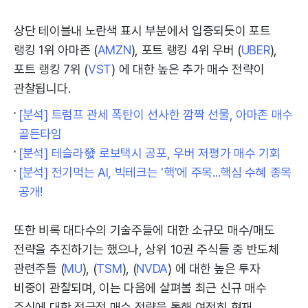
상단 테이블내 노란색 표시 부분에서 입증되듯이 포트
랭킹 1위 아마존 (
AMZN
), 포트 랭킹 4위 우버 (
UBER
),
포트 랭킹 7위 (
VST
) 에 대한 높은 추가 매수 전략이
관찰됩니다.
[분석] 트럼프 관세 폭탄이 선사한 깜짝 선물, 아마존 매수
골든타임
[분석] 테슬라發 로보택시 공포, 우버 저평가 매수 기회
[분석] 전기먹는 AI, 빅테크는 '핵'에 주목...핵심 수혜 종목
공개!
또한 비록 대다수의 기술주들에 대한 소규모 매수/매도
전략을 추진하기는 했으나, 상위 10권 주식들 중 반도체
관련주들 (
MU
), (
TSM
), (
NVDA
) 에 대한 높은 투자
비중이 관찰되며, 이는 다음에 살펴볼 최근 신규 매수
주식에 대한 적극적 매수 전략을 통해 여전히 현재