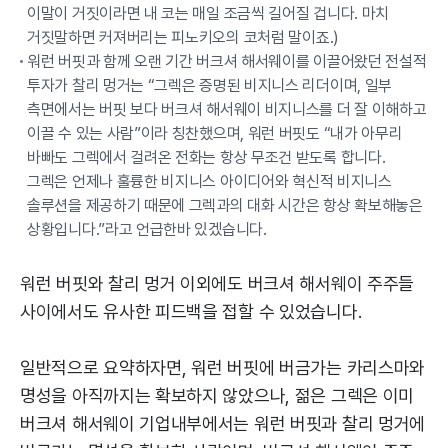
이말이 거짓이라면 내 코는 매일 조금씩 길어질 겁니다. 마치
거짓말하면 커져버리는 피노키오의 코처럼 말이죠.)
워런 버핏과 함께 오랜 기간 버크셔 해서웨이를 이끌어왔던 전설적
투자가 찰리 멍거는 “그렉은 증명된 비지니스 리더이며, 일부
측면에서는 버핏 보다 버크셔 해서웨이 비지니스를 더 잘 이해하고
이끌 수 있는 사람”이라 칭찬했으며, 워런 버핏도 “내가 아무리
바빠도 그렉에서 걸려온 전화는 항상 무조건 받도록 합니다.
그렉은 언제나 훌륭한 비지니스 아이디어와 혁신적 비지니스
솔루션을 제공하기 때문에 그렉과의 대화 시간은 항상 확보해놓은
상황입니다.”라고 언급한바 있겠습니다.
워런 버핏와 찰리 멍거 이외에도 버크셔 해서웨이 주주들
사이에서도 유사한 피드백을 접할 수 있었습니다.
일반적으로 요약하자면, 워런 버핏에 버금가는 카리스마와
명성을 아직까지는 확보하지 않았으나, 젊은 그렉은 이미
버크셔 해서웨이 기업내부에서는 워런 버핏과 찰리 멍거에