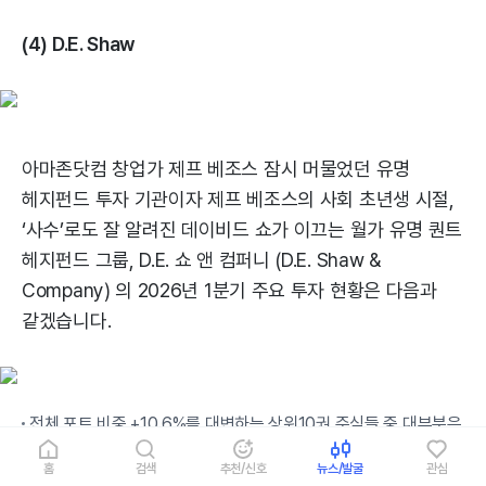
(4) D.E. Shaw
아마존닷컴 창업가 제프 베조스 잠시 머물었던 유명
헤지펀드 투자 기관이자 제프 베조스의 사회 초년생 시절,
‘사수’로도 잘 알려진 데이비드 쇼가 이끄는 월가 유명 퀀트
헤지펀드 그룹, D.E. 쇼 앤 컴퍼니 (D.E. Shaw &
Company) 의 2026년 1분기 주요 투자 현황은 다음과
같겠습니다.
전체 포트 비중 +10.6%를 대변하는 상위10권 주식들 중 대부분은
IT 기술주들로 구성됩니다.
홈
검색
추천/신호
뉴스/발굴
관심
흥미로운 점은 기업 펀더멘털 실적 지표에 기반을 둔 버크셔