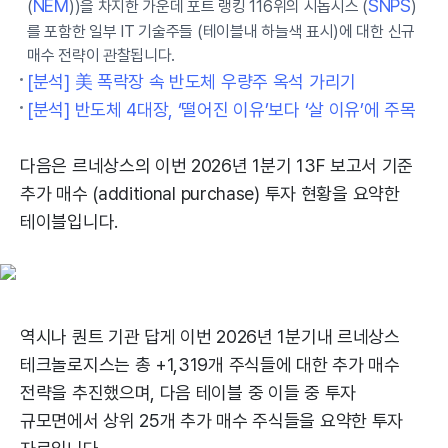
NEM
SNPS
(
))을 차지한 가운데 포트 랭킹 116위의 시놉시스 (
)
를 포함한 일부 IT 기술주들 (테이블내 하늘색 표시)에 대한 신규
매수 전략이 관찰됩니다.
[분석] 美 폭락장 속 반도체 우량주 옥석 가리기
[분석] 반도체 4대장, ‘떨어진 이유’보다 ‘살 이유’에 주목
다음은 르네상스의 이번 2026년 1분기 13F 보고서 기준
추가 매수 (additional purchase) 투자 현황을 요약한
테이블입니다.
역시나 퀀트 기관 답게 이번 2026년 1분기내 르네상스
테크놀로지스는 총 +1,319개 주식들에 대한 추가 매수
전략을 추진했으며, 다음 테이블 중 이들 중 투자
규모면에서 상위 25개 추가 매수 주식들을 요약한 투자