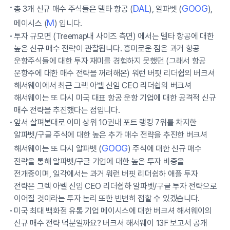
DAL
GOOG
총 3개 신규 매수 주식들은 델타 항공 (
), 알파벳 (
),
M
메이시스 (
) 입니다.
투자 규모면 (Treemap내 사이즈 측면) 에서는 델타 항공에 대한
높은 신규 매수 전략이 관찰됩니다. 흥미로운 점은 과거 항공
운항주식들에 대한 투자 재미를 경험하지 못했던 (그래서 항공
운항주에 대한 매수 전략을 꺼려해온) 워런 버핏 리더쉽의 버크셔
해서웨이에서 최근 그렉 아벨 신임 CEO 리더쉽의 버크셔
해서웨이는 또 다시 미국 대표 항공 운항 기업에 대한 공격적 신규
매수 전략을 추진했다는 점입니다.
앞서 살펴본대로 이미 상위 10권내 포트 랭킹 7위를 차지한
알파벳/구글 주식에 대한 높은 추가 매수 전략을 추진한 버크셔
GOOG
해서웨이는 또 다시 알파벳 (
) 주식에 대한 신규 매수
전략을 통해 알파벳/구글 기업에 대한 높은 투자 비중을
전개중이며, 일각에서는 과거 워런 버핏 리더쉽하 애플 투자
전략은 그렉 아벨 신임 CEO 리더쉽하 알파벳/구글 투자 전략으로
이어질 것이라는 투자 논리 또한 빈번히 접할 수 있겠습니다.
미국 최대 백화점 유통 기업 메이시스에 대한 버크셔 해서웨이의
신규 매수 전략 덕분일까요? 버크셔 해서웨이 13F 보고서 공개