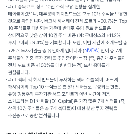
# of 종목코드: 상위 10권 주식 보유 현황을 집계한
테이블이겠으니, 대부분의 헤지펀드들은 모두 10개 주식을 보유한
것으로 확인됩니다. 버크셔 해서웨이 전체 포트의 +90.7%는 Top
10 주식들로 대변되는 가운데 반대로 유명 퀀트 펀드들은
상대적으로 낮은 상위 10권 주식 비중 (예: 르네상스의 +11.2%,
투시그마의 +9.4%)을 기록합니다. 또한, 이번 시간에 소개드릴 총
NVDA
+25개 투자기관들 중 유일하게 엔비디아 (
) 만이 총 7개
주식들에 집중 투자 전략을 추진중이라는 점 (즉, 총7 개 주식들이
전체 포트 비중 +100%를 대변한다는 점) 또한 흥미롭게
관찰됩니다.
# of 섹터: 각 헤지펀드들이 투자하는 섹터 수를 의미, 버크셔
해서웨이의 Top 10 주식들은 총 5개 섹터들로 구성되는 한편,
유명 행동주의 투자기관 서드 포인트과 이번 시간에 처음
소개드리는 D1 캐피탈 (D1 Capital)은 가장 많은 7개 섹터들 (즉,
상위 10권 주식들은 총 7개 섹터들)에 대한 분산 투자 전략을
추진중으로 종합 분석됩니다.