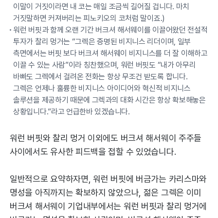
이말이 거짓이라면 내 코는 매일 조금씩 길어질 겁니다. 마치
거짓말하면 커져버리는 피노키오의 코처럼 말이죠.)
워런 버핏과 함께 오랜 기간 버크셔 해서웨이를 이끌어왔던 전설적
투자가 찰리 멍거는 “그렉은 증명된 비지니스 리더이며, 일부
측면에서는 버핏 보다 버크셔 해서웨이 비지니스를 더 잘 이해하고
이끌 수 있는 사람”이라 칭찬했으며, 워런 버핏도 “내가 아무리
바빠도 그렉에서 걸려온 전화는 항상 무조건 받도록 합니다.
그렉은 언제나 훌륭한 비지니스 아이디어와 혁신적 비지니스
솔루션을 제공하기 때문에 그렉과의 대화 시간은 항상 확보해놓은
상황입니다.”라고 언급한바 있겠습니다.
워런 버핏와 찰리 멍거 이외에도 버크셔 해서웨이 주주들
사이에서도 유사한 피드백을 접할 수 있었습니다.
일반적으로 요약하자면, 워런 버핏에 버금가는 카리스마와
명성을 아직까지는 확보하지 않았으나, 젊은 그렉은 이미
버크셔 해서웨이 기업내부에서는 워런 버핏과 찰리 멍거에