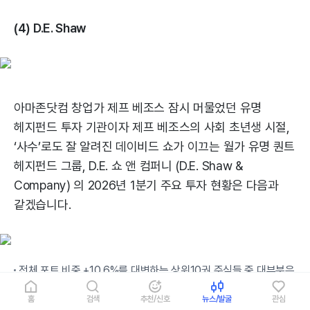
(4) D.E. Shaw
아마존닷컴 창업가 제프 베조스 잠시 머물었던 유명
헤지펀드 투자 기관이자 제프 베조스의 사회 초년생 시절,
‘사수’로도 잘 알려진 데이비드 쇼가 이끄는 월가 유명 퀀트
헤지펀드 그룹, D.E. 쇼 앤 컴퍼니 (D.E. Shaw &
Company) 의 2026년 1분기 주요 투자 현황은 다음과
같겠습니다.
전체 포트 비중 +10.6%를 대변하는 상위10권 주식들 중 대부분은
IT 기술주들로 구성됩니다.
홈
검색
추천/신호
뉴스/발굴
관심
흥미로운 점은 기업 펀더멘털 실적 지표에 기반을 둔 버크셔