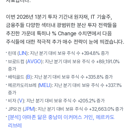
자료입니다.
이번 2026년 1분기 투자 기간내 원자재, IT 기술주,
금융주들 다양한 섹터내 광범위한 분산 투자 전략들을
추진한 가운데 특히나 % Change 수치면에서 다음
주식들에 대한 적극적 추가 매수 전략이 눈에 띄겠습니다.
LIN
린데 (
): 지난 분기 대비 보유 주식 수 +394.8% 증가
AVGO
브로드컴 (
): 지난 분기 대비 보유 주식 수 +89,191.0%
증가
B
배릭골드 (
): 지난 분기 대비 보유 주식 수 +335.8% 증가
MELI
메르카도리브레 (
): 지난 분기 대비 보유 주식 수 +337.1%
증가
V
비자 (
): 지난 분기 대비 보유 주식 수 +205.2% 증가
JPM
JP모건 (
): 지난 분기 대비 보유 주식 수 +32,663.0% 증가
[분석] 아마존 닮은 중남미 이커머스 거인, 메르카도
리브레