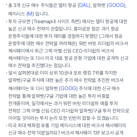
DAL
GOOG
총 3개 신규 매수 주식들은 델타 항공 (
), 알파벳 (
),
M
메이시스 (
) 입니다.
투자 규모면 (Treemap내 사이즈 측면) 에서는 델타 항공에 대한
높은 신규 매수 전략이 관찰됩니다. 흥미로운 점은 과거 항공
운항주식들에 대한 투자 재미를 경험하지 못했던 (그래서 항공
운항주에 대한 매수 전략을 꺼려해온) 워런 버핏 리더쉽의 버크셔
해서웨이에서 최근 그렉 아벨 신임 CEO 리더쉽의 버크셔
해서웨이는 또 다시 미국 대표 항공 운항 기업에 대한 공격적 신규
매수 전략을 추진했다는 점입니다.
앞서 살펴본대로 이미 상위 10권내 포트 랭킹 7위를 차지한
알파벳/구글 주식에 대한 높은 추가 매수 전략을 추진한 버크셔
GOOG
해서웨이는 또 다시 알파벳 (
) 주식에 대한 신규 매수
전략을 통해 알파벳/구글 기업에 대한 높은 투자 비중을
전개중이며, 일각에서는 과거 워런 버핏 리더쉽하 애플 투자
전략은 그렉 아벨 신임 CEO 리더쉽하 알파벳/구글 투자 전략으로
이어질 것이라는 투자 논리 또한 빈번히 접할 수 있겠습니다.
미국 최대 백화점 유통 기업 메이시스에 대한 버크셔 해서웨이의
신규 매수 전략 덕분일까요? 버크셔 해서웨이 13F 보고서 공개