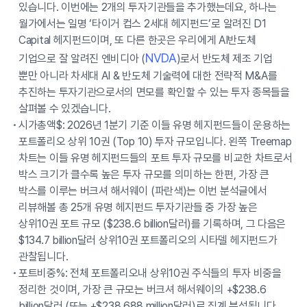
있습니다. 이번에는 2개의 투자기관들을 추가했는데요, 하나는
월가에서는 일명 ‘타이거 컵스 2세대 헤지펀드’로 알려진 D1
Capital 헤지펀드이며, 또 다른 한곳은 우리에게 AI반도체
NVDA
기업으로 잘 알려진 엔비디아 (
)로서 반도체 제조 기업
뿐만 아니라 차세대 AI & 반도체 기술력에 대한 전략적 M&A를
추진하는 투자기관으로서의 면모를 확인할 수 있는 투자 종목들을
살펴볼 수 있겠습니다.
시가총액$: 2026년 1분기 기준 이들 유명 헤지펀드들이 운용하는
포트폴리오 상위 10권 (Top 10) 투자 규모입니다. 왼쪽 Treemap
차트는 이들 유명 헤지펀드들의 포트 투자 규모를 비교한 차트로서
박스 크기가 클수록 높은 투자 규모를 의미하는 한편, 가장 큰
박스를 이루는 버크셔 해서웨이 (파란색)는 이번 분석글에서
리뷰해볼 총 25개 유명 헤지펀드 투자기관들 중 가장 높은
상위10권 포트 규모 ($238.6 billion달러)를 기록하며, 그 다음은
$134.7 billion달러 상위10권 포트폴리오의 시타델 헤지펀드가
관찰됩니다.
포트비중%: 전체 포트폴리오내 상위10권 주식들의 투자 비중을
정리한 것이며, 가장 큰 규모는 버크셔 해서웨이의 +$238.6
billion달러 (또는 +$238,688 million달러)로 집계 분석됩니다.