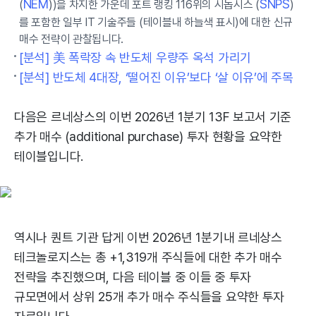
NEM
SNPS
(
))을 차지한 가운데 포트 랭킹 116위의 시놉시스 (
)
를 포함한 일부 IT 기술주들 (테이블내 하늘색 표시)에 대한 신규
매수 전략이 관찰됩니다.
[분석] 美 폭락장 속 반도체 우량주 옥석 가리기
[분석] 반도체 4대장, ‘떨어진 이유’보다 ‘살 이유’에 주목
다음은 르네상스의 이번 2026년 1분기 13F 보고서 기준
추가 매수 (additional purchase) 투자 현황을 요약한
테이블입니다.
역시나 퀀트 기관 답게 이번 2026년 1분기내 르네상스
테크놀로지스는 총 +1,319개 주식들에 대한 추가 매수
전략을 추진했으며, 다음 테이블 중 이들 중 투자
규모면에서 상위 25개 추가 매수 주식들을 요약한 투자