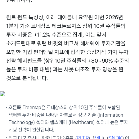
퀀트 펀드 특성상, 아래 테이블내 요약된 이번 2026년
1분기 기준 르네상스 테크놀로지스 상위 10권 주식들의
투자 비중은 +11.2% 수준으로 집계, 이는 앞서
소개드린대로 워런 버핏의 버크셔 해서웨이 투자기관을
포함한 기업 펀더멘털 지표에 입각한 중장기적 가치 투자
전략 헤지펀드들 (상위10권 주식들의 +80~90% 수준의
높은 투자 비중 대변) 과는 사뭇 대조적 투자 양상을 띈
것으로 분석됩니다.
오른쪽 Treemap은 르네상스의 상위 10권 주식들이 포함된
섹터별 투자 비중을 나타낸 차트로서 정보 기술 (Information
Technology) 섹터와 헬스케어 (Healthcare) 섹터내 높은 투자
베팅 전략이 관찰됩니다.
PLTR
MU
SNDK
최근 미국 증시내 핫한 IT 기술주들 (
), (
), (
) 에