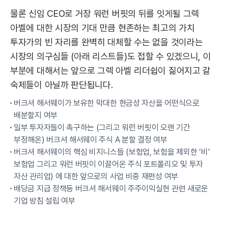
물론 신임 CEO로 거장 워런 버핏의 뒤를 잇게될 그렉
아벨에 대한 시장의 기대 만큼 현존하는 최고의 가치
투자가의 빈 자리를 완벽히 대체할 수는 없을 것이라는
시장의 의구심들 (아래 리스트들)도 접할 수 있겠으니, 이
부분에 대해서는 앞으로 그렉 아벨 리더쉽이 짊어지고 갈
숙제들이 아닐까 판단됩니다.
버크셔 해서웨이가 보유한 막대한 현금성 자산을 어떤식으로
배분할지 여부
일부 투자자들이 촉구하는 (그리고 워런 버핏이 오랜 기간
부정해온) 버크셔 해서웨이 주식 A 분할 결정 여부
버크셔 해서웨이의 핵심 비지니스들 (보험업, 보험을 제외한 ‘비’
보험업 그리고 워런 버핏이 이끌어온 주식 포트폴리오 및 투자
자산 관리업) 에 대한 앞으로의 사업 비중 재편성 여부
배당금 지급 정책등 버크셔 해서웨이 주주이익실현 관련 새로운
기업 방침 설립 여부