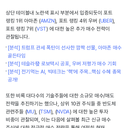
상단 테이블내 노란색 표시 부분에서 입증되듯이 포트
랭킹 1위 아마존 (
AMZN
), 포트 랭킹 4위 우버 (
UBER
),
포트 랭킹 7위 (
VST
) 에 대한 높은 추가 매수 전략이
관찰됩니다.
[분석] 트럼프 관세 폭탄이 선사한 깜짝 선물, 아마존 매수
골든타임
[분석] 테슬라發 로보택시 공포, 우버 저평가 매수 기회
[분석] 전기먹는 AI, 빅테크는 '핵'에 주목...핵심 수혜 종목
공개!
또한 비록 대다수의 기술주들에 대한 소규모 매수/매도
전략을 추진하기는 했으나, 상위 10권 주식들 중 반도체
관련주들 (
MU
), (
TSM
), (
NVDA
) 에 대한 높은 투자
비중이 관찰되며, 이는 다음에 살펴볼 최근 신규 매수
주식에 대한 적극적 매수 전략을 통해 여전히 현재