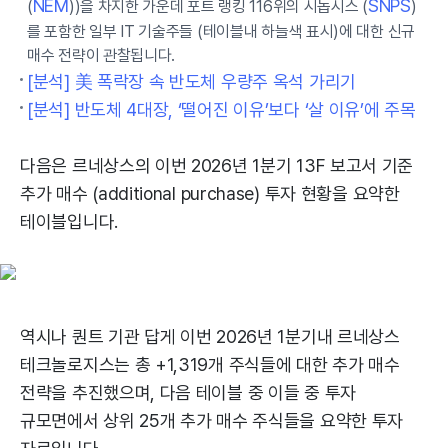
NEM
SNPS
(
))을 차지한 가운데 포트 랭킹 116위의 시놉시스 (
)
를 포함한 일부 IT 기술주들 (테이블내 하늘색 표시)에 대한 신규
매수 전략이 관찰됩니다.
[분석] 美 폭락장 속 반도체 우량주 옥석 가리기
[분석] 반도체 4대장, ‘떨어진 이유’보다 ‘살 이유’에 주목
다음은 르네상스의 이번 2026년 1분기 13F 보고서 기준
추가 매수 (additional purchase) 투자 현황을 요약한
테이블입니다.
역시나 퀀트 기관 답게 이번 2026년 1분기내 르네상스
테크놀로지스는 총 +1,319개 주식들에 대한 추가 매수
전략을 추진했으며, 다음 테이블 중 이들 중 투자
규모면에서 상위 25개 추가 매수 주식들을 요약한 투자