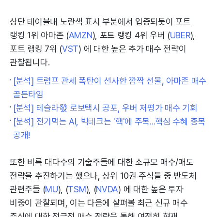
상단 테이블내 노란색 표시 부분에서 입증되듯이 포트
랭킹 1위 아마존 (
AMZN
), 포트 랭킹 4위 우버 (
UBER
),
포트 랭킹 7위 (
VST
) 에 대한 높은 추가 매수 전략이
관찰됩니다.
[분석] 트럼프 관세 폭탄이 선사한 깜짝 선물, 아마존 매수
골든타임
[분석] 테슬라發 로보택시 공포, 우버 저평가 매수 기회
[분석] 전기먹는 AI, 빅테크는 '핵'에 주목...핵심 수혜 종목
공개!
또한 비록 대다수의 기술주들에 대한 소규모 매수/매도
전략을 추진하기는 했으나, 상위 10권 주식들 중 반도체
관련주들 (
MU
), (
TSM
), (
NVDA
) 에 대한 높은 투자
비중이 관찰되며, 이는 다음에 살펴볼 최근 신규 매수
주식에 대한 적극적 매수 전략을 통해 여전히 현재