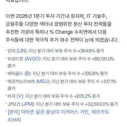
자료입니다.
이번 2026년 1분기 투자 기간내 원자재, IT 기술주,
금융주들 다양한 섹터내 광범위한 분산 투자 전략들을
추진한 가운데 특히나 % Change 수치면에서 다음
주식들에 대한 적극적 추가 매수 전략이 눈에 띄겠습니다.
LIN
린데 (
): 지난 분기 대비 보유 주식 수 +394.8% 증가
AVGO
브로드컴 (
): 지난 분기 대비 보유 주식 수 +89,191.0%
증가
B
배릭골드 (
): 지난 분기 대비 보유 주식 수 +335.8% 증가
MELI
메르카도리브레 (
): 지난 분기 대비 보유 주식 수 +337.1%
증가
V
비자 (
): 지난 분기 대비 보유 주식 수 +205.2% 증가
JPM
JP모건 (
): 지난 분기 대비 보유 주식 수 +32,663.0% 증가
[분석] 아마존 닮은 중남미 이커머스 거인, 메르카도
리브레