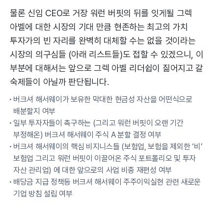
물론 신임 CEO로 거장 워런 버핏의 뒤를 잇게될 그렉
아벨에 대한 시장의 기대 만큼 현존하는 최고의 가치
투자가의 빈 자리를 완벽히 대체할 수는 없을 것이라는
시장의 의구심들 (아래 리스트들)도 접할 수 있겠으니, 이
부분에 대해서는 앞으로 그렉 아벨 리더쉽이 짊어지고 갈
숙제들이 아닐까 판단됩니다.
버크셔 해서웨이가 보유한 막대한 현금성 자산을 어떤식으로
배분할지 여부
일부 투자자들이 촉구하는 (그리고 워런 버핏이 오랜 기간
부정해온) 버크셔 해서웨이 주식 A 분할 결정 여부
버크셔 해서웨이의 핵심 비지니스들 (보험업, 보험을 제외한 ‘비’
보험업 그리고 워런 버핏이 이끌어온 주식 포트폴리오 및 투자
자산 관리업) 에 대한 앞으로의 사업 비중 재편성 여부
배당금 지급 정책등 버크셔 해서웨이 주주이익실현 관련 새로운
기업 방침 설립 여부