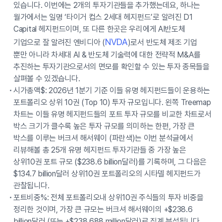
있습니다. 이번에는 2개의 투자기관들을 추가했는데요, 하나는
월가에서는 일명 ‘타이거 컵스 2세대 헤지펀드’로 알려진 D1
Capital 헤지펀드이며, 또 다른 한곳은 우리에게 AI반도체
NVDA
기업으로 잘 알려진 엔비디아 (
)로서 반도체 제조 기업
뿐만 아니라 차세대 AI & 반도체 기술력에 대한 전략적 M&A를
추진하는 투자기관으로서의 면모를 확인할 수 있는 투자 종목들을
살펴볼 수 있겠습니다.
시가총액$: 2026년 1분기 기준 이들 유명 헤지펀드들이 운용하는
포트폴리오 상위 10권 (Top 10) 투자 규모입니다. 왼쪽 Treemap
차트는 이들 유명 헤지펀드들의 포트 투자 규모를 비교한 차트로서
박스 크기가 클수록 높은 투자 규모를 의미하는 한편, 가장 큰
박스를 이루는 버크셔 해서웨이 (파란색)는 이번 분석글에서
리뷰해볼 총 25개 유명 헤지펀드 투자기관들 중 가장 높은
상위10권 포트 규모 ($238.6 billion달러)를 기록하며, 그 다음은
$134.7 billion달러 상위10권 포트폴리오의 시타델 헤지펀드가
관찰됩니다.
포트비중%: 전체 포트폴리오내 상위10권 주식들의 투자 비중을
정리한 것이며, 가장 큰 규모는 버크셔 해서웨이의 +$238.6
billion달러 (또는 +$238,688 million달러)로 집계 분석됩니다.