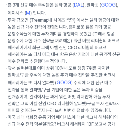
DAL
GOOG
총 3개 신규 매수 주식들은 델타 항공 (
), 알파벳 (
),
M
메이시스 (
) 입니다.
투자 규모면 (Treemap내 사이즈 측면) 에서는 델타 항공에 대한
높은 신규 매수 전략이 관찰됩니다. 흥미로운 점은 과거 항공
운항주식들에 대한 투자 재미를 경험하지 못했던 (그래서 항공
운항주에 대한 매수 전략을 꺼려해온) 워런 버핏 리더쉽의 버크셔
해서웨이에서 최근 그렉 아벨 신임 CEO 리더쉽의 버크셔
해서웨이는 또 다시 미국 대표 항공 운항 기업에 대한 공격적 신규
매수 전략을 추진했다는 점입니다.
앞서 살펴본대로 이미 상위 10권내 포트 랭킹 7위를 차지한
알파벳/구글 주식에 대한 높은 추가 매수 전략을 추진한 버크셔
GOOG
해서웨이는 또 다시 알파벳 (
) 주식에 대한 신규 매수
전략을 통해 알파벳/구글 기업에 대한 높은 투자 비중을
전개중이며, 일각에서는 과거 워런 버핏 리더쉽하 애플 투자
전략은 그렉 아벨 신임 CEO 리더쉽하 알파벳/구글 투자 전략으로
이어질 것이라는 투자 논리 또한 빈번히 접할 수 있겠습니다.
미국 최대 백화점 유통 기업 메이시스에 대한 버크셔 해서웨이의
신규 매수 전략 덕분일까요? 버크셔 해서웨이 13F 보고서 공개