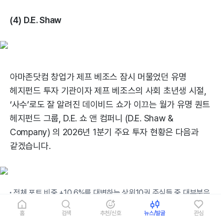
(4) D.E. Shaw
아마존닷컴 창업가 제프 베조스 잠시 머물었던 유명
헤지펀드 투자 기관이자 제프 베조스의 사회 초년생 시절,
‘사수’로도 잘 알려진 데이비드 쇼가 이끄는 월가 유명 퀀트
헤지펀드 그룹, D.E. 쇼 앤 컴퍼니 (D.E. Shaw &
Company) 의 2026년 1분기 주요 투자 현황은 다음과
같겠습니다.
전체 포트 비중 +10.6%를 대변하는 상위10권 주식들 중 대부분은
IT 기술주들로 구성됩니다.
홈
검색
추천/신호
뉴스/발굴
관심
흥미로운 점은 기업 펀더멘털 실적 지표에 기반을 둔 버크셔