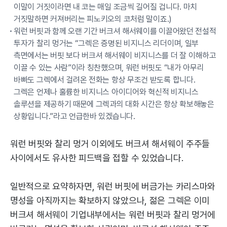
이말이 거짓이라면 내 코는 매일 조금씩 길어질 겁니다. 마치
거짓말하면 커져버리는 피노키오의 코처럼 말이죠.)
워런 버핏과 함께 오랜 기간 버크셔 해서웨이를 이끌어왔던 전설적
투자가 찰리 멍거는 “그렉은 증명된 비지니스 리더이며, 일부
측면에서는 버핏 보다 버크셔 해서웨이 비지니스를 더 잘 이해하고
이끌 수 있는 사람”이라 칭찬했으며, 워런 버핏도 “내가 아무리
바빠도 그렉에서 걸려온 전화는 항상 무조건 받도록 합니다.
그렉은 언제나 훌륭한 비지니스 아이디어와 혁신적 비지니스
솔루션을 제공하기 때문에 그렉과의 대화 시간은 항상 확보해놓은
상황입니다.”라고 언급한바 있겠습니다.
워런 버핏와 찰리 멍거 이외에도 버크셔 해서웨이 주주들
사이에서도 유사한 피드백을 접할 수 있었습니다.
일반적으로 요약하자면, 워런 버핏에 버금가는 카리스마와
명성을 아직까지는 확보하지 않았으나, 젊은 그렉은 이미
버크셔 해서웨이 기업내부에서는 워런 버핏과 찰리 멍거에