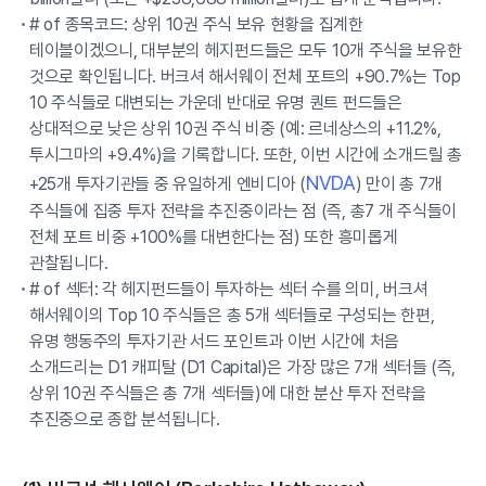
# of 종목코드: 상위 10권 주식 보유 현황을 집계한
테이블이겠으니, 대부분의 헤지펀드들은 모두 10개 주식을 보유한
것으로 확인됩니다. 버크셔 해서웨이 전체 포트의 +90.7%는 Top
10 주식들로 대변되는 가운데 반대로 유명 퀀트 펀드들은
상대적으로 낮은 상위 10권 주식 비중 (예: 르네상스의 +11.2%,
투시그마의 +9.4%)을 기록합니다. 또한, 이번 시간에 소개드릴 총
NVDA
+25개 투자기관들 중 유일하게 엔비디아 (
) 만이 총 7개
주식들에 집중 투자 전략을 추진중이라는 점 (즉, 총7 개 주식들이
전체 포트 비중 +100%를 대변한다는 점) 또한 흥미롭게
관찰됩니다.
# of 섹터: 각 헤지펀드들이 투자하는 섹터 수를 의미, 버크셔
해서웨이의 Top 10 주식들은 총 5개 섹터들로 구성되는 한편,
유명 행동주의 투자기관 서드 포인트과 이번 시간에 처음
소개드리는 D1 캐피탈 (D1 Capital)은 가장 많은 7개 섹터들 (즉,
상위 10권 주식들은 총 7개 섹터들)에 대한 분산 투자 전략을
추진중으로 종합 분석됩니다.