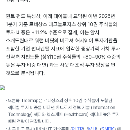
퀀트 펀드 특성상, 아래 테이블내 요약된 이번 2026년
1분기 기준 르네상스 테크놀로지스 상위 10권 주식들의
투자 비중은 +11.2% 수준으로 집계, 이는 앞서
소개드린대로 워런 버핏의 버크셔 해서웨이 투자기관을
포함한 기업 펀더멘털 지표에 입각한 중장기적 가치 투자
전략 헤지펀드들 (상위10권 주식들의 +80~90% 수준의
높은 투자 비중 대변) 과는 사뭇 대조적 투자 양상을 띈
것으로 분석됩니다.
오른쪽 Treemap은 르네상스의 상위 10권 주식들이 포함된
섹터별 투자 비중을 나타낸 차트로서 정보 기술 (Information
Technology) 섹터와 헬스케어 (Healthcare) 섹터내 높은 투자
베팅 전략이 관찰됩니다.
PLTR
MU
SNDK
최근 미국 증시내 핫한 IT 기술주들 (
), (
), (
) 에