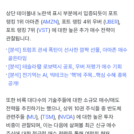
상단 테이블내 노란색 표시 부분에서 입증되듯이 포트
랭킹 1위 아마존 (
AMZN
), 포트 랭킹 4위 우버 (
UBER
),
포트 랭킹 7위 (
VST
) 에 대한 높은 추가 매수 전략이
관찰됩니다.
[분석] 트럼프 관세 폭탄이 선사한 깜짝 선물, 아마존 매수
골든타임
[분석] 테슬라發 로보택시 공포, 우버 저평가 매수 기회
[분석] 전기먹는 AI, 빅테크는 '핵'에 주목...핵심 수혜 종목
공개!
또한 비록 대다수의 기술주들에 대한 소규모 매수/매도
전략을 추진하기는 했으나, 상위 10권 주식들 중 반도체
관련주들 (
MU
), (
TSM
), (
NVDA
) 에 대한 높은 투자
비중이 관찰되며, 이는 다음에 살펴볼 최근 신규 매수
주식에 대한 적극적 매수 전략을 통해 여전히 현재