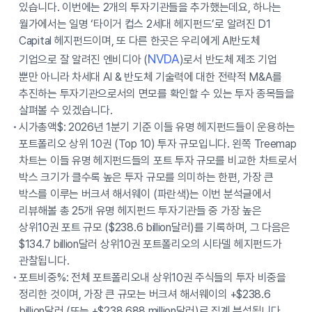
있습니다. 이번에는 2개의 투자기관들을 추가했는데요, 하나는
월가에서는 일명 ‘타이거 컵스 2세대 헤지펀드’로 알려진 D1
Capital 헤지펀드이며, 또 다른 한곳은 우리에게 AI반도체
NVDA
기업으로 잘 알려진 엔비디아 (
)로서 반도체 제조 기업
뿐만 아니라 차세대 AI & 반도체 기술력에 대한 전략적 M&A를
추진하는 투자기관으로서의 면모를 확인할 수 있는 투자 종목들을
살펴볼 수 있겠습니다.
시가총액$: 2026년 1분기 기준 이들 유명 헤지펀드들이 운용하는
포트폴리오 상위 10권 (Top 10) 투자 규모입니다. 왼쪽 Treemap
차트는 이들 유명 헤지펀드들의 포트 투자 규모를 비교한 차트로서
박스 크기가 클수록 높은 투자 규모를 의미하는 한편, 가장 큰
박스를 이루는 버크셔 해서웨이 (파란색)는 이번 분석글에서
리뷰해볼 총 25개 유명 헤지펀드 투자기관들 중 가장 높은
상위10권 포트 규모 ($238.6 billion달러)를 기록하며, 그 다음은
$134.7 billion달러 상위10권 포트폴리오의 시타델 헤지펀드가
관찰됩니다.
포트비중%: 전체 포트폴리오내 상위10권 주식들의 투자 비중을
정리한 것이며, 가장 큰 규모는 버크셔 해서웨이의 +$238.6
billion달러 (또는 +$238,688 million달러)로 집계 분석됩니다.