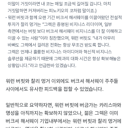
이말이 거짓이라면 내 코는 매일 조금씩 길어질 겁니다. 마치
거짓말하면 커져버리는 피노키오의 코처럼 말이죠.)
워런 버핏과 함께 오랜 기간 버크셔 해서웨이를 이끌어왔던 전설적
투자가 찰리 멍거는 “그렉은 증명된 비지니스 리더이며, 일부
측면에서는 버핏 보다 버크셔 해서웨이 비지니스를 더 잘 이해하고
이끌 수 있는 사람”이라 칭찬했으며, 워런 버핏도 “내가 아무리
바빠도 그렉에서 걸려온 전화는 항상 무조건 받도록 합니다.
그렉은 언제나 훌륭한 비지니스 아이디어와 혁신적 비지니스
솔루션을 제공하기 때문에 그렉과의 대화 시간은 항상 확보해놓은
상황입니다.”라고 언급한바 있겠습니다.
워런 버핏와 찰리 멍거 이외에도 버크셔 해서웨이 주주들
사이에서도 유사한 피드백을 접할 수 있었습니다.
일반적으로 요약하자면, 워런 버핏에 버금가는 카리스마와
명성을 아직까지는 확보하지 않았으나, 젊은 그렉은 이미
버크셔 해서웨이 기업내부에서는 워런 버핏과 찰리 멍거에