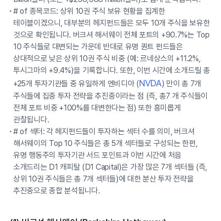
# of 종목코드: 상위 10권 주식 보유 현황을 집계한
테이블이겠으니, 대부분의 헤지펀드들은 모두 10개 주식을 보유한
것으로 확인됩니다. 버크셔 해서웨이 전체 포트의 +90.7%는 Top
10 주식들로 대변되는 가운데 반대로 유명 퀀트 펀드들은
상대적으로 낮은 상위 10권 주식 비중 (예: 르네상스의 +11.2%,
투시그마의 +9.4%)을 기록합니다. 또한, 이번 시간에 소개드릴 총
NVDA
+25개 투자기관들 중 유일하게 엔비디아 (
) 만이 총 7개
주식들에 집중 투자 전략을 추진중이라는 점 (즉, 총7 개 주식들이
전체 포트 비중 +100%를 대변한다는 점) 또한 흥미롭게
관찰됩니다.
# of 섹터: 각 헤지펀드들이 투자하는 섹터 수를 의미, 버크셔
해서웨이의 Top 10 주식들은 총 5개 섹터들로 구성되는 한편,
유명 행동주의 투자기관 서드 포인트과 이번 시간에 처음
소개드리는 D1 캐피탈 (D1 Capital)은 가장 많은 7개 섹터들 (즉,
상위 10권 주식들은 총 7개 섹터들)에 대한 분산 투자 전략을
추진중으로 종합 분석됩니다.