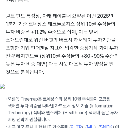
퀀트 펀드 특성상, 아래 테이블내 요약된 이번 2026년
1분기 기준 르네상스 테크놀로지스 상위 10권 주식들의
투자 비중은 +11.2% 수준으로 집계, 이는 앞서
소개드린대로 워런 버핏의 버크셔 해서웨이 투자기관을
포함한 기업 펀더멘털 지표에 입각한 중장기적 가치 투자
전략 헤지펀드들 (상위10권 주식들의 +80~90% 수준의
높은 투자 비중 대변) 과는 사뭇 대조적 투자 양상을 띈
것으로 분석됩니다.
오른쪽 Treemap은 르네상스의 상위 10권 주식들이 포함된
섹터별 투자 비중을 나타낸 차트로서 정보 기술 (Information
Technology) 섹터와 헬스케어 (Healthcare) 섹터내 높은 투자
베팅 전략이 관찰됩니다.
PLTR
MU
SNDK
최근 미국 증시내 핫한 IT 기술주들 (
), (
), (
) 에