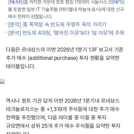
NEM
SNPS
(
))을 차지한 가운데 포트 랭킹 116위의 시놉시스 (
)
를 포함한 일부 IT 기술주들 (테이블내 하늘색 표시)에 대한 신규
매수 전략이 관찰됩니다.
[분석] 美 폭락장 속 반도체 우량주 옥석 가리기
[분석] 반도체 4대장, ‘떨어진 이유’보다 ‘살 이유’에 주목
다음은 르네상스의 이번 2026년 1분기 13F 보고서 기준
추가 매수 (additional purchase) 투자 현황을 요약한
테이블입니다.
역시나 퀀트 기관 답게 이번 2026년 1분기내 르네상스
테크놀로지스는 총 +1,319개 주식들에 대한 추가 매수
전략을 추진했으며, 다음 테이블 중 이들 중 투자
규모면에서 상위 25개 추가 매수 주식들을 요약한 투자