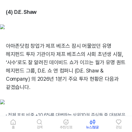
(4) D.E. Shaw
아마존닷컴 창업가 제프 베조스 잠시 머물었던 유명
헤지펀드 투자 기관이자 제프 베조스의 사회 초년생 시절,
‘사수’로도 잘 알려진 데이비드 쇼가 이끄는 월가 유명 퀀트
헤지펀드 그룹, D.E. 쇼 앤 컴퍼니 (D.E. Shaw &
Company) 의 2026년 1분기 주요 투자 현황은 다음과
같겠습니다.
전체 포트 비중 +10.6%를 대변하는 상위10권 주식들 중 대부분은
IT 기술주들로 구성됩니다.
홈
검색
추천/신호
뉴스/발굴
관심
흥미로운 점은 기업 펀더멘털 실적 지표에 기반을 둔 버크셔