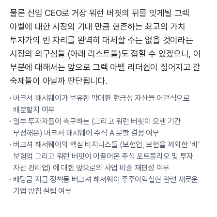
물론 신임 CEO로 거장 워런 버핏의 뒤를 잇게될 그렉
아벨에 대한 시장의 기대 만큼 현존하는 최고의 가치
투자가의 빈 자리를 완벽히 대체할 수는 없을 것이라는
시장의 의구심들 (아래 리스트들)도 접할 수 있겠으니, 이
부분에 대해서는 앞으로 그렉 아벨 리더쉽이 짊어지고 갈
숙제들이 아닐까 판단됩니다.
버크셔 해서웨이가 보유한 막대한 현금성 자산을 어떤식으로
배분할지 여부
일부 투자자들이 촉구하는 (그리고 워런 버핏이 오랜 기간
부정해온) 버크셔 해서웨이 주식 A 분할 결정 여부
버크셔 해서웨이의 핵심 비지니스들 (보험업, 보험을 제외한 ‘비’
보험업 그리고 워런 버핏이 이끌어온 주식 포트폴리오 및 투자
자산 관리업) 에 대한 앞으로의 사업 비중 재편성 여부
배당금 지급 정책등 버크셔 해서웨이 주주이익실현 관련 새로운
기업 방침 설립 여부