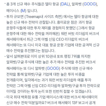
DAL
GOOG
총 3개 신규 매수 주식들은 델타 항공 (
), 알파벳 (
),
M
메이시스 (
) 입니다.
투자 규모면 (Treemap내 사이즈 측면) 에서는 델타 항공에 대한
높은 신규 매수 전략이 관찰됩니다. 흥미로운 점은 과거 항공
운항주식들에 대한 투자 재미를 경험하지 못했던 (그래서 항공
운항주에 대한 매수 전략을 꺼려해온) 워런 버핏 리더쉽의 버크셔
해서웨이에서 최근 그렉 아벨 신임 CEO 리더쉽의 버크셔
해서웨이는 또 다시 미국 대표 항공 운항 기업에 대한 공격적 신규
매수 전략을 추진했다는 점입니다.
앞서 살펴본대로 이미 상위 10권내 포트 랭킹 7위를 차지한
알파벳/구글 주식에 대한 높은 추가 매수 전략을 추진한 버크셔
GOOG
해서웨이는 또 다시 알파벳 (
) 주식에 대한 신규 매수
전략을 통해 알파벳/구글 기업에 대한 높은 투자 비중을
전개중이며, 일각에서는 과거 워런 버핏 리더쉽하 애플 투자
전략은 그렉 아벨 신임 CEO 리더쉽하 알파벳/구글 투자 전략으로
이어질 것이라는 투자 논리 또한 빈번히 접할 수 있겠습니다.
미국 최대 백화점 유통 기업 메이시스에 대한 버크셔 해서웨이의
신규 매수 전략 덕분일까요? 버크셔 해서웨이 13F 보고서 공개