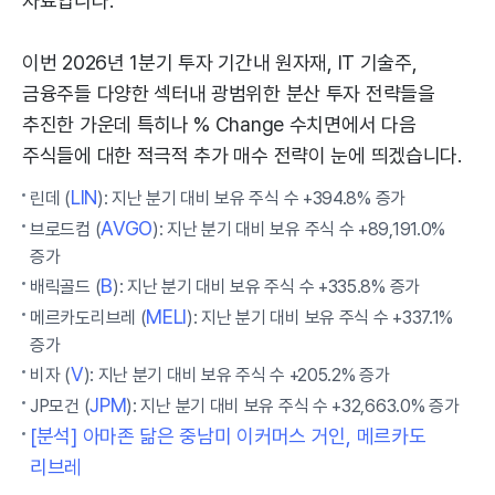
자료입니다.
이번 2026년 1분기 투자 기간내 원자재, IT 기술주,
금융주들 다양한 섹터내 광범위한 분산 투자 전략들을
추진한 가운데 특히나 % Change 수치면에서 다음
주식들에 대한 적극적 추가 매수 전략이 눈에 띄겠습니다.
LIN
린데 (
): 지난 분기 대비 보유 주식 수 +394.8% 증가
AVGO
브로드컴 (
): 지난 분기 대비 보유 주식 수 +89,191.0%
증가
B
배릭골드 (
): 지난 분기 대비 보유 주식 수 +335.8% 증가
MELI
메르카도리브레 (
): 지난 분기 대비 보유 주식 수 +337.1%
증가
V
비자 (
): 지난 분기 대비 보유 주식 수 +205.2% 증가
JPM
JP모건 (
): 지난 분기 대비 보유 주식 수 +32,663.0% 증가
[분석] 아마존 닮은 중남미 이커머스 거인, 메르카도
리브레