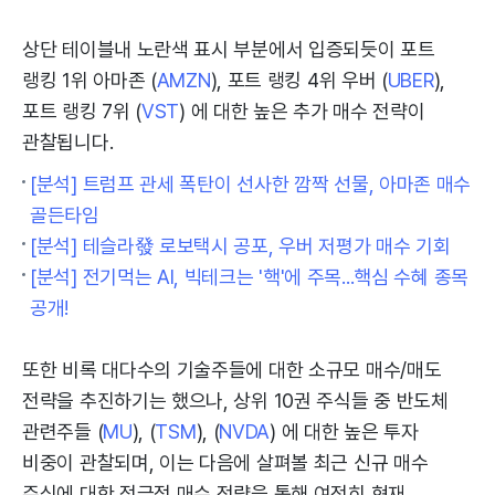
상단 테이블내 노란색 표시 부분에서 입증되듯이 포트
랭킹 1위 아마존 (
AMZN
), 포트 랭킹 4위 우버 (
UBER
),
포트 랭킹 7위 (
VST
) 에 대한 높은 추가 매수 전략이
관찰됩니다.
[분석] 트럼프 관세 폭탄이 선사한 깜짝 선물, 아마존 매수
골든타임
[분석] 테슬라發 로보택시 공포, 우버 저평가 매수 기회
[분석] 전기먹는 AI, 빅테크는 '핵'에 주목...핵심 수혜 종목
공개!
또한 비록 대다수의 기술주들에 대한 소규모 매수/매도
전략을 추진하기는 했으나, 상위 10권 주식들 중 반도체
관련주들 (
MU
), (
TSM
), (
NVDA
) 에 대한 높은 투자
비중이 관찰되며, 이는 다음에 살펴볼 최근 신규 매수
주식에 대한 적극적 매수 전략을 통해 여전히 현재