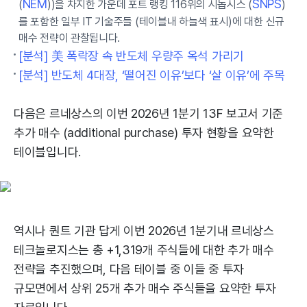
NEM
SNPS
(
))을 차지한 가운데 포트 랭킹 116위의 시놉시스 (
)
를 포함한 일부 IT 기술주들 (테이블내 하늘색 표시)에 대한 신규
매수 전략이 관찰됩니다.
[분석] 美 폭락장 속 반도체 우량주 옥석 가리기
[분석] 반도체 4대장, ‘떨어진 이유’보다 ‘살 이유’에 주목
다음은 르네상스의 이번 2026년 1분기 13F 보고서 기준
추가 매수 (additional purchase) 투자 현황을 요약한
테이블입니다.
역시나 퀀트 기관 답게 이번 2026년 1분기내 르네상스
테크놀로지스는 총 +1,319개 주식들에 대한 추가 매수
전략을 추진했으며, 다음 테이블 중 이들 중 투자
규모면에서 상위 25개 추가 매수 주식들을 요약한 투자