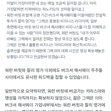
이말이 거짓이라면 내 코는 매일 조금씩 길어질 겁니다. 마치
거짓말하면 커져버리는 피노키오의 코처럼 말이죠.)
워런 버핏과 함께 오랜 기간 버크셔 해서웨이를 이끌어왔던 전설적
투자가 찰리 멍거는 “그렉은 증명된 비지니스 리더이며, 일부
측면에서는 버핏 보다 버크셔 해서웨이 비지니스를 더 잘 이해하고
이끌 수 있는 사람”이라 칭찬했으며, 워런 버핏도 “내가 아무리
바빠도 그렉에서 걸려온 전화는 항상 무조건 받도록 합니다.
그렉은 언제나 훌륭한 비지니스 아이디어와 혁신적 비지니스
솔루션을 제공하기 때문에 그렉과의 대화 시간은 항상 확보해놓은
상황입니다.”라고 언급한바 있겠습니다.
워런 버핏와 찰리 멍거 이외에도 버크셔 해서웨이 주주들
사이에서도 유사한 피드백을 접할 수 있었습니다.
일반적으로 요약하자면, 워런 버핏에 버금가는 카리스마와
명성을 아직까지는 확보하지 않았으나, 젊은 그렉은 이미
버크셔 해서웨이 기업내부에서는 워런 버핏과 찰리 멍거에