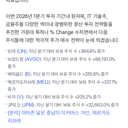
자료입니다.
이번 2026년 1분기 투자 기간내 원자재, IT 기술주,
금융주들 다양한 섹터내 광범위한 분산 투자 전략들을
추진한 가운데 특히나 % Change 수치면에서 다음
주식들에 대한 적극적 추가 매수 전략이 눈에 띄겠습니다.
LIN
린데 (
): 지난 분기 대비 보유 주식 수 +394.8% 증가
AVGO
브로드컴 (
): 지난 분기 대비 보유 주식 수 +89,191.0%
증가
B
배릭골드 (
): 지난 분기 대비 보유 주식 수 +335.8% 증가
MELI
메르카도리브레 (
): 지난 분기 대비 보유 주식 수 +337.1%
증가
V
비자 (
): 지난 분기 대비 보유 주식 수 +205.2% 증가
JPM
JP모건 (
): 지난 분기 대비 보유 주식 수 +32,663.0% 증가
[분석] 아마존 닮은 중남미 이커머스 거인, 메르카도
리브레