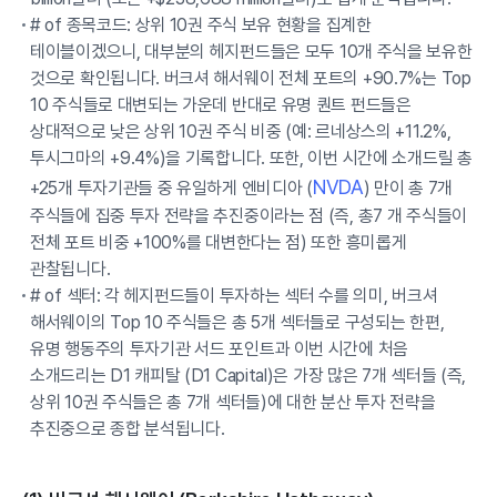
# of 종목코드: 상위 10권 주식 보유 현황을 집계한
테이블이겠으니, 대부분의 헤지펀드들은 모두 10개 주식을 보유한
것으로 확인됩니다. 버크셔 해서웨이 전체 포트의 +90.7%는 Top
10 주식들로 대변되는 가운데 반대로 유명 퀀트 펀드들은
상대적으로 낮은 상위 10권 주식 비중 (예: 르네상스의 +11.2%,
투시그마의 +9.4%)을 기록합니다. 또한, 이번 시간에 소개드릴 총
NVDA
+25개 투자기관들 중 유일하게 엔비디아 (
) 만이 총 7개
주식들에 집중 투자 전략을 추진중이라는 점 (즉, 총7 개 주식들이
전체 포트 비중 +100%를 대변한다는 점) 또한 흥미롭게
관찰됩니다.
# of 섹터: 각 헤지펀드들이 투자하는 섹터 수를 의미, 버크셔
해서웨이의 Top 10 주식들은 총 5개 섹터들로 구성되는 한편,
유명 행동주의 투자기관 서드 포인트과 이번 시간에 처음
소개드리는 D1 캐피탈 (D1 Capital)은 가장 많은 7개 섹터들 (즉,
상위 10권 주식들은 총 7개 섹터들)에 대한 분산 투자 전략을
추진중으로 종합 분석됩니다.