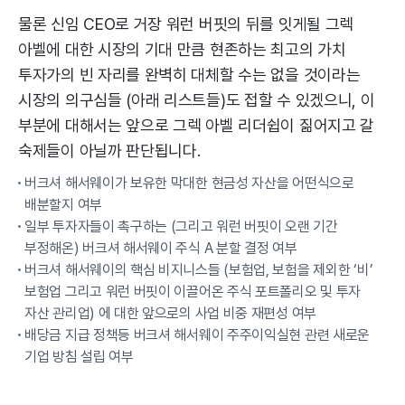
물론 신임 CEO로 거장 워런 버핏의 뒤를 잇게될 그렉
아벨에 대한 시장의 기대 만큼 현존하는 최고의 가치
투자가의 빈 자리를 완벽히 대체할 수는 없을 것이라는
시장의 의구심들 (아래 리스트들)도 접할 수 있겠으니, 이
부분에 대해서는 앞으로 그렉 아벨 리더쉽이 짊어지고 갈
숙제들이 아닐까 판단됩니다.
버크셔 해서웨이가 보유한 막대한 현금성 자산을 어떤식으로
배분할지 여부
일부 투자자들이 촉구하는 (그리고 워런 버핏이 오랜 기간
부정해온) 버크셔 해서웨이 주식 A 분할 결정 여부
버크셔 해서웨이의 핵심 비지니스들 (보험업, 보험을 제외한 ‘비’
보험업 그리고 워런 버핏이 이끌어온 주식 포트폴리오 및 투자
자산 관리업) 에 대한 앞으로의 사업 비중 재편성 여부
배당금 지급 정책등 버크셔 해서웨이 주주이익실현 관련 새로운
기업 방침 설립 여부