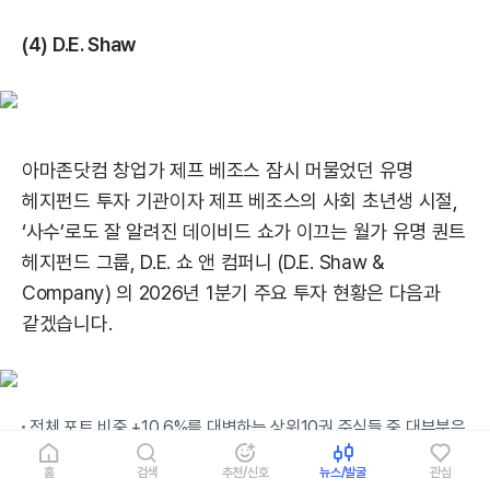
(4) D.E. Shaw
아마존닷컴 창업가 제프 베조스 잠시 머물었던 유명
헤지펀드 투자 기관이자 제프 베조스의 사회 초년생 시절,
‘사수’로도 잘 알려진 데이비드 쇼가 이끄는 월가 유명 퀀트
헤지펀드 그룹, D.E. 쇼 앤 컴퍼니 (D.E. Shaw &
Company) 의 2026년 1분기 주요 투자 현황은 다음과
같겠습니다.
전체 포트 비중 +10.6%를 대변하는 상위10권 주식들 중 대부분은
IT 기술주들로 구성됩니다.
홈
검색
추천/신호
뉴스/발굴
관심
흥미로운 점은 기업 펀더멘털 실적 지표에 기반을 둔 버크셔