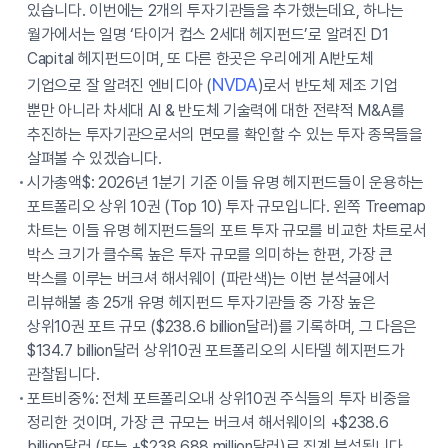
있습니다. 이번에는 2개의 투자기관들을 추가했는데요, 하나는
월가에서는 일명 ‘타이거 컵스 2세대 헤지펀드’로 알려진 D1
Capital 헤지펀드이며, 또 다른 한곳은 우리에게 AI반도체
NVDA
기업으로 잘 알려진 엔비디아 (
)로서 반도체 제조 기업
뿐만 아니라 차세대 AI & 반도체 기술력에 대한 전략적 M&A를
추진하는 투자기관으로서의 면모를 확인할 수 있는 투자 종목들을
살펴볼 수 있겠습니다.
시가총액$: 2026년 1분기 기준 이들 유명 헤지펀드들이 운용하는
포트폴리오 상위 10권 (Top 10) 투자 규모입니다. 왼쪽 Treemap
차트는 이들 유명 헤지펀드들의 포트 투자 규모를 비교한 차트로서
박스 크기가 클수록 높은 투자 규모를 의미하는 한편, 가장 큰
박스를 이루는 버크셔 해서웨이 (파란색)는 이번 분석글에서
리뷰해볼 총 25개 유명 헤지펀드 투자기관들 중 가장 높은
상위10권 포트 규모 ($238.6 billion달러)를 기록하며, 그 다음은
$134.7 billion달러 상위10권 포트폴리오의 시타델 헤지펀드가
관찰됩니다.
포트비중%: 전체 포트폴리오내 상위10권 주식들의 투자 비중을
정리한 것이며, 가장 큰 규모는 버크셔 해서웨이의 +$238.6
billion달러 (또는 +$238,688 million달러)로 집계 분석됩니다.