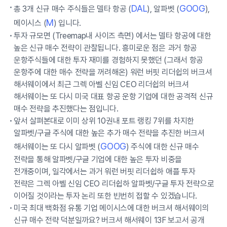
DAL
GOOG
총 3개 신규 매수 주식들은 델타 항공 (
), 알파벳 (
),
M
메이시스 (
) 입니다.
투자 규모면 (Treemap내 사이즈 측면) 에서는 델타 항공에 대한
높은 신규 매수 전략이 관찰됩니다. 흥미로운 점은 과거 항공
운항주식들에 대한 투자 재미를 경험하지 못했던 (그래서 항공
운항주에 대한 매수 전략을 꺼려해온) 워런 버핏 리더쉽의 버크셔
해서웨이에서 최근 그렉 아벨 신임 CEO 리더쉽의 버크셔
해서웨이는 또 다시 미국 대표 항공 운항 기업에 대한 공격적 신규
매수 전략을 추진했다는 점입니다.
앞서 살펴본대로 이미 상위 10권내 포트 랭킹 7위를 차지한
알파벳/구글 주식에 대한 높은 추가 매수 전략을 추진한 버크셔
GOOG
해서웨이는 또 다시 알파벳 (
) 주식에 대한 신규 매수
전략을 통해 알파벳/구글 기업에 대한 높은 투자 비중을
전개중이며, 일각에서는 과거 워런 버핏 리더쉽하 애플 투자
전략은 그렉 아벨 신임 CEO 리더쉽하 알파벳/구글 투자 전략으로
이어질 것이라는 투자 논리 또한 빈번히 접할 수 있겠습니다.
미국 최대 백화점 유통 기업 메이시스에 대한 버크셔 해서웨이의
신규 매수 전략 덕분일까요? 버크셔 해서웨이 13F 보고서 공개