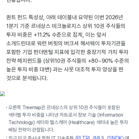
퀀트 펀드 특성상, 아래 테이블내 요약된 이번 2026년
1분기 기준 르네상스 테크놀로지스 상위 10권 주식들의
투자 비중은 +11.2% 수준으로 집계, 이는 앞서
소개드린대로 워런 버핏의 버크셔 해서웨이 투자기관을
포함한 기업 펀더멘털 지표에 입각한 중장기적 가치 투자
전략 헤지펀드들 (상위10권 주식들의 +80~90% 수준의
높은 투자 비중 대변) 과는 사뭇 대조적 투자 양상을 띈
것으로 분석됩니다.
오른쪽 Treemap은 르네상스의 상위 10권 주식들이 포함된
섹터별 투자 비중을 나타낸 차트로서 정보 기술 (Information
Technology) 섹터와 헬스케어 (Healthcare) 섹터내 높은 투자
베팅 전략이 관찰됩니다.
PLTR
MU
SNDK
최근 미국 증시내 핫한 IT 기술주들 (
), (
), (
) 에