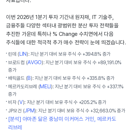
자료입니다.
이번 2026년 1분기 투자 기간내 원자재, IT 기술주,
금융주들 다양한 섹터내 광범위한 분산 투자 전략들을
추진한 가운데 특히나 % Change 수치면에서 다음
주식들에 대한 적극적 추가 매수 전략이 눈에 띄겠습니다.
LIN
린데 (
): 지난 분기 대비 보유 주식 수 +394.8% 증가
AVGO
브로드컴 (
): 지난 분기 대비 보유 주식 수 +89,191.0%
증가
B
배릭골드 (
): 지난 분기 대비 보유 주식 수 +335.8% 증가
MELI
메르카도리브레 (
): 지난 분기 대비 보유 주식 수 +337.1%
증가
V
비자 (
): 지난 분기 대비 보유 주식 수 +205.2% 증가
JPM
JP모건 (
): 지난 분기 대비 보유 주식 수 +32,663.0% 증가
[분석] 아마존 닮은 중남미 이커머스 거인, 메르카도
리브레