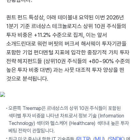
퀀트 펀드 특성상, 아래 테이블내 요약된 이번 2026년
1분기 기준 르네상스 테크놀로지스 상위 10권 주식들의
투자 비중은 +11.2% 수준으로 집계, 이는 앞서
소개드린대로 워런 버핏의 버크셔 해서웨이 투자기관을
포함한 기업 펀더멘털 지표에 입각한 중장기적 가치 투자
전략 헤지펀드들 (상위10권 주식들의 +80~90% 수준의
높은 투자 비중 대변) 과는 사뭇 대조적 투자 양상을 띈
것으로 분석됩니다.
오른쪽 Treemap은 르네상스의 상위 10권 주식들이 포함된
섹터별 투자 비중을 나타낸 차트로서 정보 기술 (Information
Technology) 섹터와 헬스케어 (Healthcare) 섹터내 높은 투자
베팅 전략이 관찰됩니다.
PLTR
MU
SNDK
최근 미국 증시내 핫한 IT 기술주들 (
), (
), (
) 에