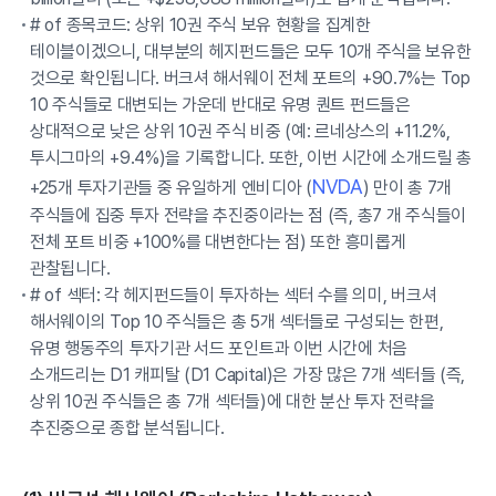
# of 종목코드: 상위 10권 주식 보유 현황을 집계한
테이블이겠으니, 대부분의 헤지펀드들은 모두 10개 주식을 보유한
것으로 확인됩니다. 버크셔 해서웨이 전체 포트의 +90.7%는 Top
10 주식들로 대변되는 가운데 반대로 유명 퀀트 펀드들은
상대적으로 낮은 상위 10권 주식 비중 (예: 르네상스의 +11.2%,
투시그마의 +9.4%)을 기록합니다. 또한, 이번 시간에 소개드릴 총
NVDA
+25개 투자기관들 중 유일하게 엔비디아 (
) 만이 총 7개
주식들에 집중 투자 전략을 추진중이라는 점 (즉, 총7 개 주식들이
전체 포트 비중 +100%를 대변한다는 점) 또한 흥미롭게
관찰됩니다.
# of 섹터: 각 헤지펀드들이 투자하는 섹터 수를 의미, 버크셔
해서웨이의 Top 10 주식들은 총 5개 섹터들로 구성되는 한편,
유명 행동주의 투자기관 서드 포인트과 이번 시간에 처음
소개드리는 D1 캐피탈 (D1 Capital)은 가장 많은 7개 섹터들 (즉,
상위 10권 주식들은 총 7개 섹터들)에 대한 분산 투자 전략을
추진중으로 종합 분석됩니다.