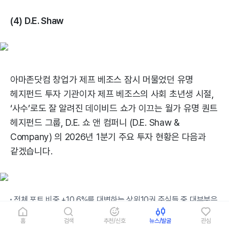
(4) D.E. Shaw
아마존닷컴 창업가 제프 베조스 잠시 머물었던 유명
헤지펀드 투자 기관이자 제프 베조스의 사회 초년생 시절,
‘사수’로도 잘 알려진 데이비드 쇼가 이끄는 월가 유명 퀀트
헤지펀드 그룹, D.E. 쇼 앤 컴퍼니 (D.E. Shaw &
Company) 의 2026년 1분기 주요 투자 현황은 다음과
같겠습니다.
전체 포트 비중 +10.6%를 대변하는 상위10권 주식들 중 대부분은
IT 기술주들로 구성됩니다.
홈
검색
추천/신호
뉴스/발굴
관심
흥미로운 점은 기업 펀더멘털 실적 지표에 기반을 둔 버크셔