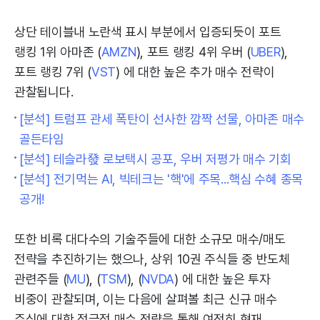
상단 테이블내 노란색 표시 부분에서 입증되듯이 포트
랭킹 1위 아마존 (
AMZN
), 포트 랭킹 4위 우버 (
UBER
),
포트 랭킹 7위 (
VST
) 에 대한 높은 추가 매수 전략이
관찰됩니다.
[분석] 트럼프 관세 폭탄이 선사한 깜짝 선물, 아마존 매수
골든타임
[분석] 테슬라發 로보택시 공포, 우버 저평가 매수 기회
[분석] 전기먹는 AI, 빅테크는 '핵'에 주목...핵심 수혜 종목
공개!
또한 비록 대다수의 기술주들에 대한 소규모 매수/매도
전략을 추진하기는 했으나, 상위 10권 주식들 중 반도체
관련주들 (
MU
), (
TSM
), (
NVDA
) 에 대한 높은 투자
비중이 관찰되며, 이는 다음에 살펴볼 최근 신규 매수
주식에 대한 적극적 매수 전략을 통해 여전히 현재