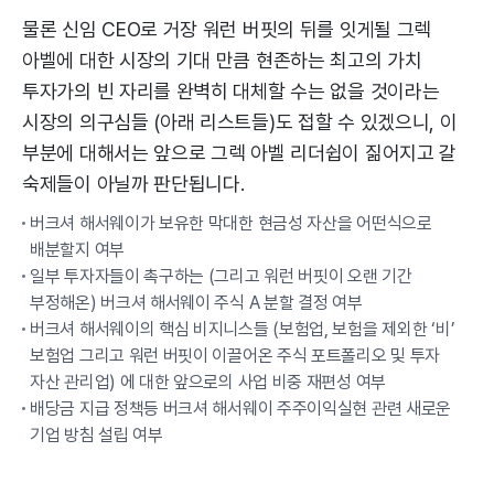
물론 신임 CEO로 거장 워런 버핏의 뒤를 잇게될 그렉
아벨에 대한 시장의 기대 만큼 현존하는 최고의 가치
투자가의 빈 자리를 완벽히 대체할 수는 없을 것이라는
시장의 의구심들 (아래 리스트들)도 접할 수 있겠으니, 이
부분에 대해서는 앞으로 그렉 아벨 리더쉽이 짊어지고 갈
숙제들이 아닐까 판단됩니다.
버크셔 해서웨이가 보유한 막대한 현금성 자산을 어떤식으로
배분할지 여부
일부 투자자들이 촉구하는 (그리고 워런 버핏이 오랜 기간
부정해온) 버크셔 해서웨이 주식 A 분할 결정 여부
버크셔 해서웨이의 핵심 비지니스들 (보험업, 보험을 제외한 ‘비’
보험업 그리고 워런 버핏이 이끌어온 주식 포트폴리오 및 투자
자산 관리업) 에 대한 앞으로의 사업 비중 재편성 여부
배당금 지급 정책등 버크셔 해서웨이 주주이익실현 관련 새로운
기업 방침 설립 여부