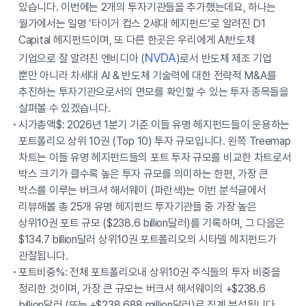
있습니다. 이번에는 2개의 투자기관들을 추가했는데요, 하나는
월가에서는 일명 ‘타이거 컵스 2세대 헤지펀드’로 알려진 D1
Capital 헤지펀드이며, 또 다른 한곳은 우리에게 AI반도체
NVDA
기업으로 잘 알려진 엔비디아 (
)로서 반도체 제조 기업
뿐만 아니라 차세대 AI & 반도체 기술력에 대한 전략적 M&A를
추진하는 투자기관으로서의 면모를 확인할 수 있는 투자 종목들을
살펴볼 수 있겠습니다.
시가총액$: 2026년 1분기 기준 이들 유명 헤지펀드들이 운용하는
포트폴리오 상위 10권 (Top 10) 투자 규모입니다. 왼쪽 Treemap
차트는 이들 유명 헤지펀드들의 포트 투자 규모를 비교한 차트로서
박스 크기가 클수록 높은 투자 규모를 의미하는 한편, 가장 큰
박스를 이루는 버크셔 해서웨이 (파란색)는 이번 분석글에서
리뷰해볼 총 25개 유명 헤지펀드 투자기관들 중 가장 높은
상위10권 포트 규모 ($238.6 billion달러)를 기록하며, 그 다음은
$134.7 billion달러 상위10권 포트폴리오의 시타델 헤지펀드가
관찰됩니다.
포트비중%: 전체 포트폴리오내 상위10권 주식들의 투자 비중을
정리한 것이며, 가장 큰 규모는 버크셔 해서웨이의 +$238.6
billion달러 (또는 +$238,688 million달러)로 집계 분석됩니다.