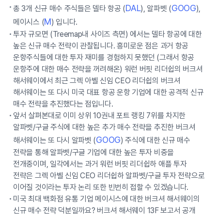
DAL
GOOG
총 3개 신규 매수 주식들은 델타 항공 (
), 알파벳 (
),
M
메이시스 (
) 입니다.
투자 규모면 (Treemap내 사이즈 측면) 에서는 델타 항공에 대한
높은 신규 매수 전략이 관찰됩니다. 흥미로운 점은 과거 항공
운항주식들에 대한 투자 재미를 경험하지 못했던 (그래서 항공
운항주에 대한 매수 전략을 꺼려해온) 워런 버핏 리더쉽의 버크셔
해서웨이에서 최근 그렉 아벨 신임 CEO 리더쉽의 버크셔
해서웨이는 또 다시 미국 대표 항공 운항 기업에 대한 공격적 신규
매수 전략을 추진했다는 점입니다.
앞서 살펴본대로 이미 상위 10권내 포트 랭킹 7위를 차지한
알파벳/구글 주식에 대한 높은 추가 매수 전략을 추진한 버크셔
GOOG
해서웨이는 또 다시 알파벳 (
) 주식에 대한 신규 매수
전략을 통해 알파벳/구글 기업에 대한 높은 투자 비중을
전개중이며, 일각에서는 과거 워런 버핏 리더쉽하 애플 투자
전략은 그렉 아벨 신임 CEO 리더쉽하 알파벳/구글 투자 전략으로
이어질 것이라는 투자 논리 또한 빈번히 접할 수 있겠습니다.
미국 최대 백화점 유통 기업 메이시스에 대한 버크셔 해서웨이의
신규 매수 전략 덕분일까요? 버크셔 해서웨이 13F 보고서 공개