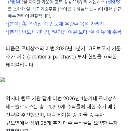
NEM
SNPS
(
))을 차지한 가운데 포트 랭킹 116위의 시놉시스 (
)
를 포함한 일부 IT 기술주들 (테이블내 하늘색 표시)에 대한 신규
매수 전략이 관찰됩니다.
[분석] 美 폭락장 속 반도체 우량주 옥석 가리기
[분석] 반도체 4대장, ‘떨어진 이유’보다 ‘살 이유’에 주목
다음은 르네상스의 이번 2026년 1분기 13F 보고서 기준
추가 매수 (additional purchase) 투자 현황을 요약한
테이블입니다.
역시나 퀀트 기관 답게 이번 2026년 1분기내 르네상스
테크놀로지스는 총 +1,319개 주식들에 대한 추가 매수
전략을 추진했으며, 다음 테이블 중 이들 중 투자
규모면에서 상위 25개 추가 매수 주식들을 요약한 투자