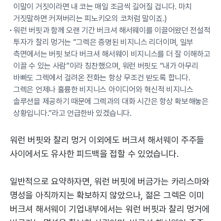
이말이 거짓이라면 내 코는 매일 조금씩 길어질 겁니다. 마치
거짓말하면 커져버리는 피노키오의 코처럼 말이죠.)
워런 버핏과 함께 오랜 기간 버크셔 해서웨이를 이끌어왔던 전설적
투자가 찰리 멍거는 “그렉은 증명된 비지니스 리더이며, 일부
측면에서는 버핏 보다 버크셔 해서웨이 비지니스를 더 잘 이해하고
이끌 수 있는 사람”이라 칭찬했으며, 워런 버핏도 “내가 아무리
바빠도 그렉에서 걸려온 전화는 항상 무조건 받도록 합니다.
그렉은 언제나 훌륭한 비지니스 아이디어와 혁신적 비지니스
솔루션을 제공하기 때문에 그렉과의 대화 시간은 항상 확보해놓은
상황입니다.”라고 언급한바 있겠습니다.
워런 버핏와 찰리 멍거 이외에도 버크셔 해서웨이 주주들
사이에서도 유사한 피드백을 접할 수 있었습니다.
일반적으로 요약하자면, 워런 버핏에 버금가는 카리스마와
명성을 아직까지는 확보하지 않았으나, 젊은 그렉은 이미
버크셔 해서웨이 기업내부에서는 워런 버핏과 찰리 멍거에