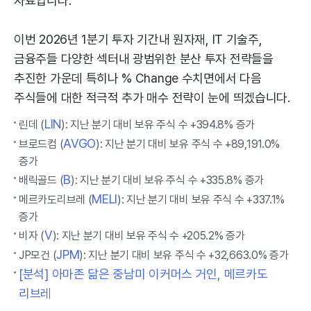
자료입니다.
이번 2026년 1분기 투자 기간내 원자재, IT 기술주,
금융주들 다양한 섹터내 광범위한 분산 투자 전략들을
추진한 가운데 특히나 % Change 수치면에서 다음
주식들에 대한 적극적 추가 매수 전략이 눈에 띄겠습니다.
LIN
린데 (
): 지난 분기 대비 보유 주식 수 +394.8% 증가
AVGO
브로드컴 (
): 지난 분기 대비 보유 주식 수 +89,191.0%
증가
B
배릭골드 (
): 지난 분기 대비 보유 주식 수 +335.8% 증가
MELI
메르카도리브레 (
): 지난 분기 대비 보유 주식 수 +337.1%
증가
V
비자 (
): 지난 분기 대비 보유 주식 수 +205.2% 증가
JPM
JP모건 (
): 지난 분기 대비 보유 주식 수 +32,663.0% 증가
[분석] 아마존 닮은 중남미 이커머스 거인, 메르카도
리브레