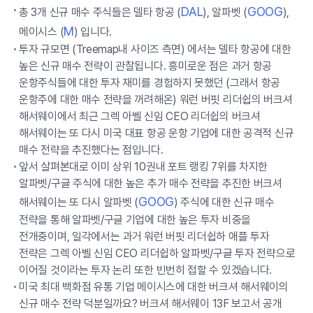
DAL
GOOG
총 3개 신규 매수 주식들은 델타 항공 (
), 알파벳 (
),
M
메이시스 (
) 입니다.
투자 규모면 (Treemap내 사이즈 측면) 에서는 델타 항공에 대한
높은 신규 매수 전략이 관찰됩니다. 흥미로운 점은 과거 항공
운항주식들에 대한 투자 재미를 경험하지 못했던 (그래서 항공
운항주에 대한 매수 전략을 꺼려해온) 워런 버핏 리더쉽의 버크셔
해서웨이에서 최근 그렉 아벨 신임 CEO 리더쉽의 버크셔
해서웨이는 또 다시 미국 대표 항공 운항 기업에 대한 공격적 신규
매수 전략을 추진했다는 점입니다.
앞서 살펴본대로 이미 상위 10권내 포트 랭킹 7위를 차지한
알파벳/구글 주식에 대한 높은 추가 매수 전략을 추진한 버크셔
GOOG
해서웨이는 또 다시 알파벳 (
) 주식에 대한 신규 매수
전략을 통해 알파벳/구글 기업에 대한 높은 투자 비중을
전개중이며, 일각에서는 과거 워런 버핏 리더쉽하 애플 투자
전략은 그렉 아벨 신임 CEO 리더쉽하 알파벳/구글 투자 전략으로
이어질 것이라는 투자 논리 또한 빈번히 접할 수 있겠습니다.
미국 최대 백화점 유통 기업 메이시스에 대한 버크셔 해서웨이의
신규 매수 전략 덕분일까요? 버크셔 해서웨이 13F 보고서 공개