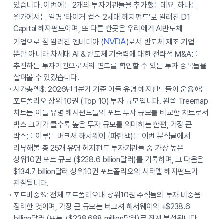
있습니다. 이번에는 2개의 투자기관들을 추가했는데요, 하나는
월가에서는 일명 ‘타이거 컵스 2세대 헤지펀드’로 알려진 D1
Capital 헤지펀드이며, 또 다른 한곳은 우리에게 AI반도체
NVDA
기업으로 잘 알려진 엔비디아 (
)로서 반도체 제조 기업
뿐만 아니라 차세대 AI & 반도체 기술력에 대한 전략적 M&A를
추진하는 투자기관으로서의 면모를 확인할 수 있는 투자 종목들을
살펴볼 수 있겠습니다.
시가총액$: 2026년 1분기 기준 이들 유명 헤지펀드들이 운용하는
포트폴리오 상위 10권 (Top 10) 투자 규모입니다. 왼쪽 Treemap
차트는 이들 유명 헤지펀드들의 포트 투자 규모를 비교한 차트로서
박스 크기가 클수록 높은 투자 규모를 의미하는 한편, 가장 큰
박스를 이루는 버크셔 해서웨이 (파란색)는 이번 분석글에서
리뷰해볼 총 25개 유명 헤지펀드 투자기관들 중 가장 높은
상위10권 포트 규모 ($238.6 billion달러)를 기록하며, 그 다음은
$134.7 billion달러 상위10권 포트폴리오의 시타델 헤지펀드가
관찰됩니다.
포트비중%: 전체 포트폴리오내 상위10권 주식들의 투자 비중을
정리한 것이며, 가장 큰 규모는 버크셔 해서웨이의 +$238.6
billion달러 (또는 +$238,688 million달러)로 집계 분석됩니다.