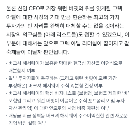
물론 신임 CEO로 거장 워런 버핏의 뒤를 잇게될 그렉
아벨에 대한 시장의 기대 만큼 현존하는 최고의 가치
투자가의 빈 자리를 완벽히 대체할 수는 없을 것이라는
시장의 의구심들 (아래 리스트들)도 접할 수 있겠으니, 이
부분에 대해서는 앞으로 그렉 아벨 리더쉽이 짊어지고 갈
숙제들이 아닐까 판단됩니다.
버크셔 해서웨이가 보유한 막대한 현금성 자산을 어떤식으로
배분할지 여부
일부 투자자들이 촉구하는 (그리고 워런 버핏이 오랜 기간
부정해온) 버크셔 해서웨이 주식 A 분할 결정 여부
버크셔 해서웨이의 핵심 비지니스들 (보험업, 보험을 제외한 ‘비’
보험업 그리고 워런 버핏이 이끌어온 주식 포트폴리오 및 투자
자산 관리업) 에 대한 앞으로의 사업 비중 재편성 여부
배당금 지급 정책등 버크셔 해서웨이 주주이익실현 관련 새로운
기업 방침 설립 여부