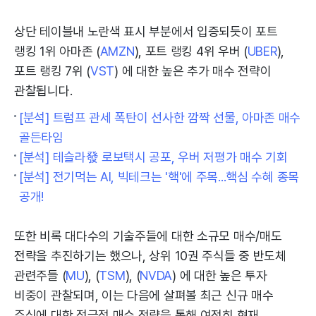
상단 테이블내 노란색 표시 부분에서 입증되듯이 포트
랭킹 1위 아마존 (
AMZN
), 포트 랭킹 4위 우버 (
UBER
),
포트 랭킹 7위 (
VST
) 에 대한 높은 추가 매수 전략이
관찰됩니다.
[분석] 트럼프 관세 폭탄이 선사한 깜짝 선물, 아마존 매수
골든타임
[분석] 테슬라發 로보택시 공포, 우버 저평가 매수 기회
[분석] 전기먹는 AI, 빅테크는 '핵'에 주목...핵심 수혜 종목
공개!
또한 비록 대다수의 기술주들에 대한 소규모 매수/매도
전략을 추진하기는 했으나, 상위 10권 주식들 중 반도체
관련주들 (
MU
), (
TSM
), (
NVDA
) 에 대한 높은 투자
비중이 관찰되며, 이는 다음에 살펴볼 최근 신규 매수
주식에 대한 적극적 매수 전략을 통해 여전히 현재