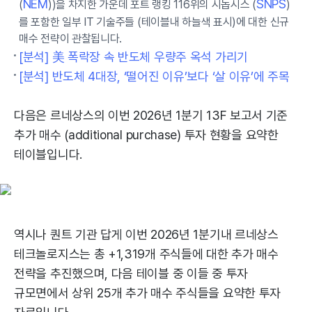
NEM
SNPS
(
))을 차지한 가운데 포트 랭킹 116위의 시놉시스 (
)
를 포함한 일부 IT 기술주들 (테이블내 하늘색 표시)에 대한 신규
매수 전략이 관찰됩니다.
[분석] 美 폭락장 속 반도체 우량주 옥석 가리기
[분석] 반도체 4대장, ‘떨어진 이유’보다 ‘살 이유’에 주목
다음은 르네상스의 이번 2026년 1분기 13F 보고서 기준
추가 매수 (additional purchase) 투자 현황을 요약한
테이블입니다.
역시나 퀀트 기관 답게 이번 2026년 1분기내 르네상스
테크놀로지스는 총 +1,319개 주식들에 대한 추가 매수
전략을 추진했으며, 다음 테이블 중 이들 중 투자
규모면에서 상위 25개 추가 매수 주식들을 요약한 투자