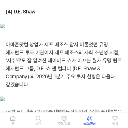
(4) D.E. Shaw
아마존닷컴 창업가 제프 베조스 잠시 머물었던 유명
헤지펀드 투자 기관이자 제프 베조스의 사회 초년생 시절,
‘사수’로도 잘 알려진 데이비드 쇼가 이끄는 월가 유명 퀀트
헤지펀드 그룹, D.E. 쇼 앤 컴퍼니 (D.E. Shaw &
Company) 의 2026년 1분기 주요 투자 현황은 다음과
같겠습니다.
전체 포트 비중 +10.6%를 대변하는 상위10권 주식들 중 대부분은
IT 기술주들로 구성됩니다.
홈
검색
추천/신호
뉴스/발굴
관심
흥미로운 점은 기업 펀더멘털 실적 지표에 기반을 둔 버크셔