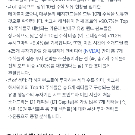
# of 종목코드: 상위 10권 주식 보유 현황을 집계한
테이블이겠으니, 대부분의 헤지펀드들은 모두 10개 주식을 보유한
것으로 확인됩니다. 버크셔 해서웨이 전체 포트의 +90.7%는 Top
10 주식들로 대변되는 가운데 반대로 유명 퀀트 펀드들은
상대적으로 낮은 상위 10권 주식 비중 (예: 르네상스의 +11.2%,
투시그마의 +9.4%)을 기록합니다. 또한, 이번 시간에 소개드릴 총
NVDA
+25개 투자기관들 중 유일하게 엔비디아 (
) 만이 총 7개
주식들에 집중 투자 전략을 추진중이라는 점 (즉, 총7 개 주식들이
전체 포트 비중 +100%를 대변한다는 점) 또한 흥미롭게
관찰됩니다.
# of 섹터: 각 헤지펀드들이 투자하는 섹터 수를 의미, 버크셔
해서웨이의 Top 10 주식들은 총 5개 섹터들로 구성되는 한편,
유명 행동주의 투자기관 서드 포인트과 이번 시간에 처음
소개드리는 D1 캐피탈 (D1 Capital)은 가장 많은 7개 섹터들 (즉,
상위 10권 주식들은 총 7개 섹터들)에 대한 분산 투자 전략을
추진중으로 종합 분석됩니다.