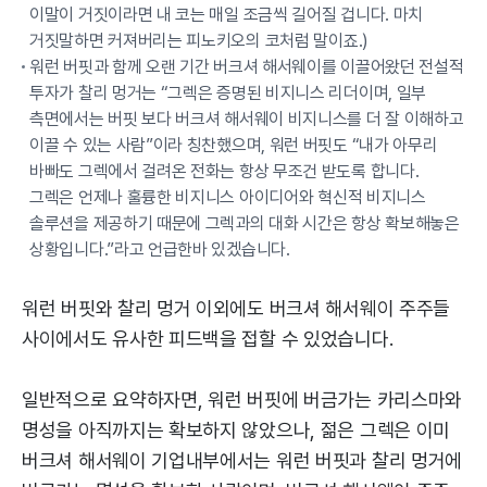
이말이 거짓이라면 내 코는 매일 조금씩 길어질 겁니다. 마치
거짓말하면 커져버리는 피노키오의 코처럼 말이죠.)
워런 버핏과 함께 오랜 기간 버크셔 해서웨이를 이끌어왔던 전설적
투자가 찰리 멍거는 “그렉은 증명된 비지니스 리더이며, 일부
측면에서는 버핏 보다 버크셔 해서웨이 비지니스를 더 잘 이해하고
이끌 수 있는 사람”이라 칭찬했으며, 워런 버핏도 “내가 아무리
바빠도 그렉에서 걸려온 전화는 항상 무조건 받도록 합니다.
그렉은 언제나 훌륭한 비지니스 아이디어와 혁신적 비지니스
솔루션을 제공하기 때문에 그렉과의 대화 시간은 항상 확보해놓은
상황입니다.”라고 언급한바 있겠습니다.
워런 버핏와 찰리 멍거 이외에도 버크셔 해서웨이 주주들
사이에서도 유사한 피드백을 접할 수 있었습니다.
일반적으로 요약하자면, 워런 버핏에 버금가는 카리스마와
명성을 아직까지는 확보하지 않았으나, 젊은 그렉은 이미
버크셔 해서웨이 기업내부에서는 워런 버핏과 찰리 멍거에