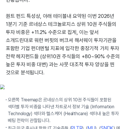
퀀트 펀드 특성상, 아래 테이블내 요약된 이번 2026년
1분기 기준 르네상스 테크놀로지스 상위 10권 주식들의
투자 비중은 +11.2% 수준으로 집계, 이는 앞서
소개드린대로 워런 버핏의 버크셔 해서웨이 투자기관을
포함한 기업 펀더멘털 지표에 입각한 중장기적 가치 투자
전략 헤지펀드들 (상위10권 주식들의 +80~90% 수준의
높은 투자 비중 대변) 과는 사뭇 대조적 투자 양상을 띈
것으로 분석됩니다.
오른쪽 Treemap은 르네상스의 상위 10권 주식들이 포함된
섹터별 투자 비중을 나타낸 차트로서 정보 기술 (Information
Technology) 섹터와 헬스케어 (Healthcare) 섹터내 높은 투자
베팅 전략이 관찰됩니다.
PLTR
MU
SNDK
최근 미국 증시내 핫한 IT 기술주들 (
), (
), (
) 에