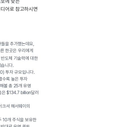
기호에 맞는
아이디어로 참고하시면
기관들을 추가했는데요,
 다른 한곳은 우리에게
& 반도체 기술력에 대한
겠습니다.
0) 투자 규모입니다.
 클수록 높은 투자
해볼 총 25개 유명
$134.7 billion달러
 버크셔 해서웨이의
두 10개 주식을 보유한
 반대로 유명 퀀트