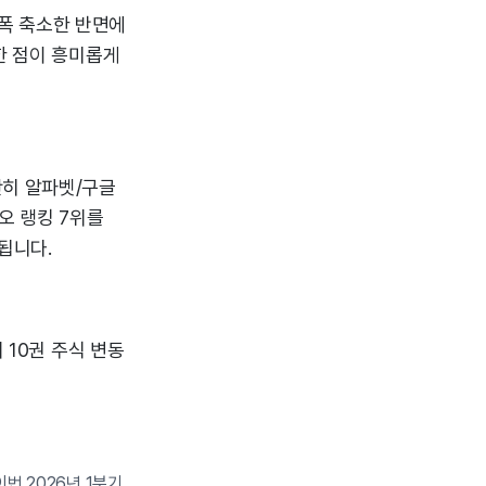
대폭 축소한 반면에
한 점이 흥미롭게
란히 알파벳/구글
오 랭킹 7위를
됩니다.
 10권 주식 변동
이번 2026년 1분기