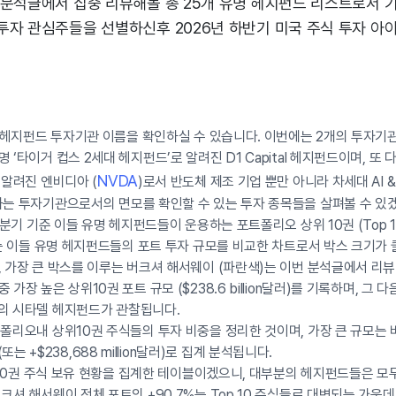
 분석글에서 집중 리뷰해볼 총 25개 유명 헤지펀드 리스트로서 
투자 관심주들을 선별하신후 2026년 하반기 미국 주식 투자 
명 헤지펀드 투자기관 이름을 확인하실 수 있습니다. 이번에는 2개의 투자
 ‘타이거 컵스 2세대 헤지펀드’로 알려진 D1 Capital 헤지펀드이며, 또
NVDA
 알려진 엔비디아 (
)로서 반도체 제조 기업 뿐만 아니라 차세대 AI 
하는 투자기관으로서의 면모를 확인할 수 있는 투자 종목들을 살펴볼 수 있
1분기 기준 이들 유명 헤지펀드들이 운용하는 포트폴리오 상위 10권 (Top 1
트는 이들 유명 헤지펀드들의 포트 투자 규모를 비교한 차트로서 박스 크기가
 가장 큰 박스를 이루는 버크셔 해서웨이 (파란색)는 이번 분석글에서 리뷰
장 높은 상위10권 포트 규모 ($238.6 billion달러)를 기록하며, 그 다음은 
의 시타델 헤지펀드가 관찰됩니다.
트폴리오내 상위10권 주식들의 투자 비중을 정리한 것이며, 가장 큰 규모는
달러 (또는 +$238,688 million달러)로 집계 분석됩니다.
위 10권 주식 보유 현황을 집계한 테이블이겠으니, 대부분의 헤지펀드들은 모
크셔 해서웨이 전체 포트의 +90.7%는 Top 10 주식들로 대변되는 가운데