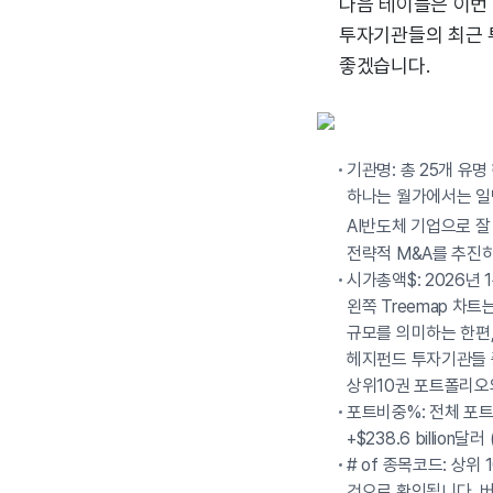
다음 테이블은 이번
투자기관들의 최근 
좋겠습니다.
기관명: 총 25개 유
하나는 월가에서는 일명
AI반도체 기업으로 잘
전략적 M&A를 추진
시가총액$: 2026년 
왼쪽 Treemap 차
규모를 의미하는 한편,
헤지펀드 투자기관들 중 가
상위10권 포트폴리오
포트비중%: 전체 포
+$238.6 billion
# of 종목코드: 상
것으로 확인됩니다. 버