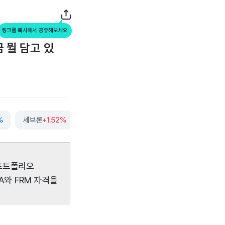
링크를 복사해서 공유해보세요
금 뭘 담고 있
%
셰브론
+1.52%
옥시덴탈페트롤리엄
+4.14%
더보기
 포트폴리오
A와 FRM 자격을