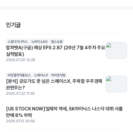
인기글
스틸다이나믹스
노바티스AG
찰스슈왑
알파벳A(구글) 예상 EPS 2.87 (26년 7월 4주차 주요
실적발표)
2026.07.20 12:25
버진갤럭틱홀딩스
스페이스X
아마존닷컴
[분석] 공모가도 못 넘은 스페이스X, 주목할 우주경제
관련주는?
2026.07.22 11:00
[US STOCK NOW]일제히 약세, SK하이닉스 나스닥 데뷔 사흘
만에 8% 하락
2026.07.13 20:55