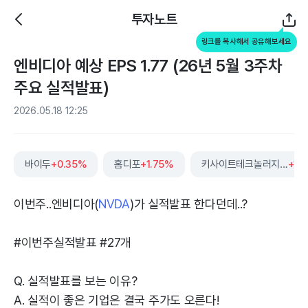
투자노트
링크를 복사해서 공유해보세요
엔비디아 예상 EPS 1.77 (26년 5월 3주차
주요 실적발표)
2026.05.18 12:25
바이두
+0.35%
홈디포
+1.75%
키사이트테크놀러지스
+1.
이번주..엔비디아(
NVDA
)가 실적발표 한다던데..?
#이번주실적발표 #27개
Q. 실적발표를 보는 이유?
A. 실적이 좋은 기업은 결국 주가도 오른다!