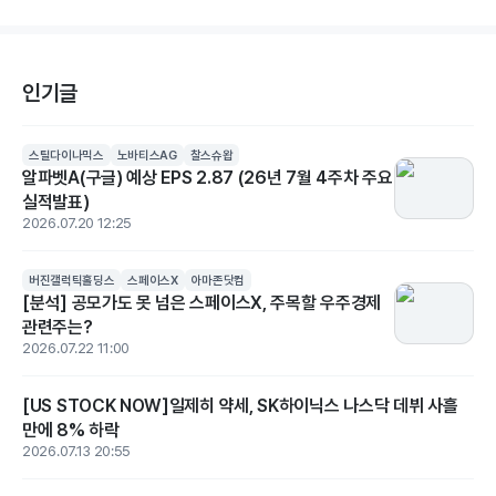
인기글
스틸다이나믹스
노바티스AG
찰스슈왑
알파벳A(구글) 예상 EPS 2.87 (26년 7월 4주차 주요
실적발표)
2026.07.20 12:25
버진갤럭틱홀딩스
스페이스X
아마존닷컴
[분석] 공모가도 못 넘은 스페이스X, 주목할 우주경제
관련주는?
2026.07.22 11:00
[US STOCK NOW]일제히 약세, SK하이닉스 나스닥 데뷔 사흘
만에 8% 하락
2026.07.13 20:55