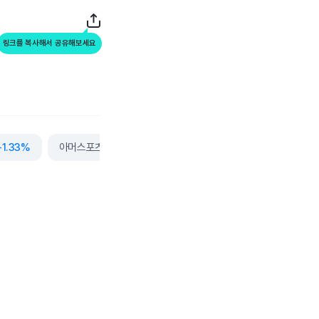
링크를 복사해서 공유해보세요
-1.33%
아머스포츠
-1.69%
메이크마이트립
+0.42%
더보