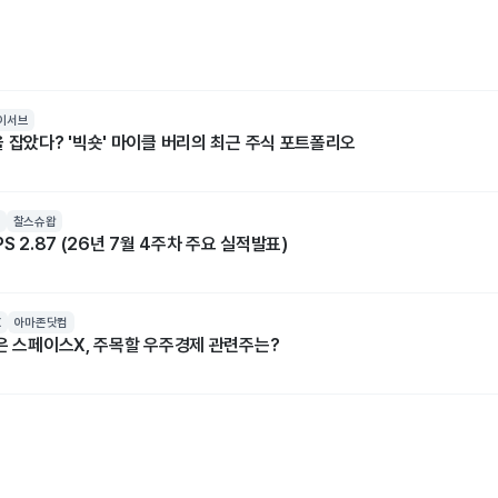
이서브
 잡았다? '빅숏' 마이클 버리의 최근 주식 포트폴리오
찰스슈왑
S 2.87 (26년 7월 4주차 주요 실적발표)
X
아마존닷컴
넘은 스페이스X, 주목할 우주경제 관련주는?