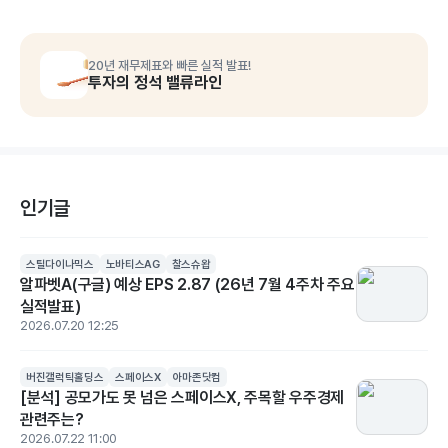
20년 재무제표와 빠른 실적 발표!
투자의 정석 밸류라인
인기글
스틸다이나믹스
노바티스AG
찰스슈왑
알파벳A(구글) 예상 EPS 2.87 (26년 7월 4주차 주요
실적발표)
2026.07.20 12:25
버진갤럭틱홀딩스
스페이스X
아마존닷컴
[분석] 공모가도 못 넘은 스페이스X, 주목할 우주경제
관련주는?
2026.07.22 11:00