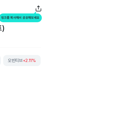
링크를 복사해서 공유해보세요
표)
오빈티브
+2.11%
에이컴
+0.06%
더보기