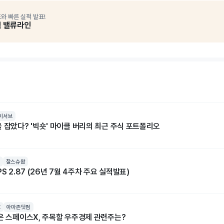
와 빠른 실적 발표!
석 밸류라인
이서브
 잡았다? '빅숏' 마이클 버리의 최근 주식 포트폴리오
찰스슈왑
S 2.87 (26년 7월 4주차 주요 실적발표)
X
아마존닷컴
넘은 스페이스X, 주목할 우주경제 관련주는?