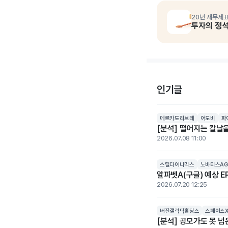
20년 재무제표
투자의 정
인기글
메르카도리브레
어도비
파
[분석] 떨어지는 칼날을
2026.07.08 11:00
스틸다이나믹스
노바티스AG
알파벳A(구글) 예상 EP
2026.07.20 12:25
버진갤럭틱홀딩스
스페이스
[분석] 공모가도 못 