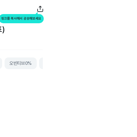
링크를 복사해서 공유해보세요
표)
오빈티브
0%
에이컴
0%
더보기