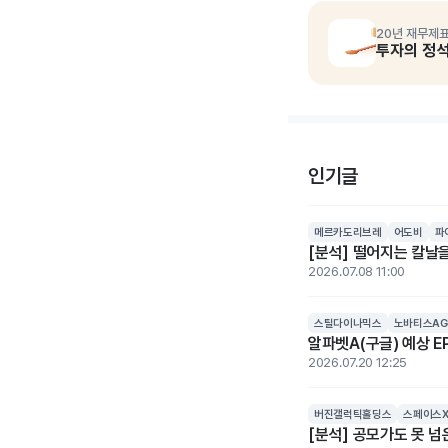
20년 재무제표
투자의 정
인기글
메르카도리브레
어도비
파
[분석] 떨어지는 칼날을
2026.07.08 11:00
스틸다이나믹스
노바티스AG
알파벳A(구글) 예상 EP
2026.07.20 12:25
버진갤럭틱홀딩스
스페이스
[분석] 공모가도 못 