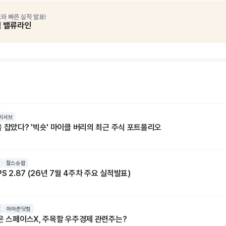
와 빠른 실적 발표!
석 밸류라인
이서브
 잡았다? '빅숏' 마이클 버리의 최근 주식 포트폴리오
찰스슈왑
S 2.87 (26년 7월 4주차 주요 실적발표)
X
아마존닷컴
넘은 스페이스X, 주목할 우주경제 관련주는?