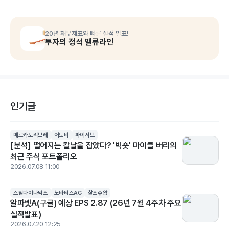
20년 재무제표와 빠른 실적 발표!
투자의 정석 밸류라인
인기글
메르카도리브레
어도비
파이서브
[분석] 떨어지는 칼날을 잡았다? '빅숏' 마이클 버리의
최근 주식 포트폴리오
2026.07.08 11:00
스틸다이나믹스
노바티스AG
찰스슈왑
알파벳A(구글) 예상 EPS 2.87 (26년 7월 4주차 주요
실적발표)
2026.07.20 12:25