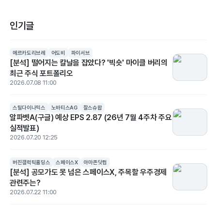
인기글
메르카도리브레
어도비
파이서브
[분석] 떨어지는 칼날을 잡았다? '빅숏' 마이클 버리의
최근 주식 포트폴리오
2026.07.08 11:00
스틸다이나믹스
노바티스AG
찰스슈왑
알파벳A(구글) 예상 EPS 2.87 (26년 7월 4주차 주요
실적발표)
2026.07.20 12:25
버진갤럭틱홀딩스
스페이스X
아마존닷컴
[분석] 공모가도 못 넘은 스페이스X, 주목할 우주경제
관련주는?
2026.07.22 11:00