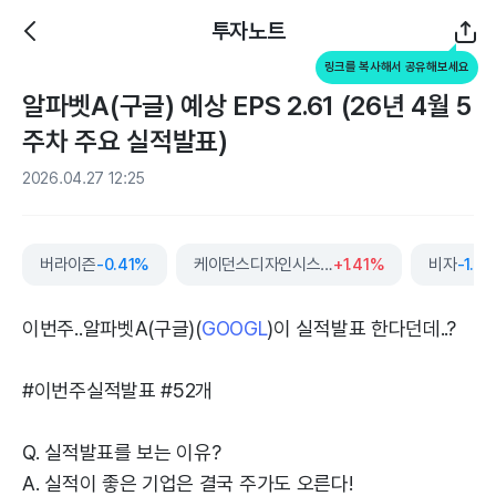
투자노트
링크를 복사해서 공유해보세요
알파벳A(구글) 예상 EPS 2.61 (26년 4월 5
주차 주요 실적발표)
2026.04.27 12:25
버라이즌
-0.41%
케이던스디자인시스템즈
+1.41%
비자
-1.5
이번주..알파벳A(구글)(
GOOGL
)이 실적발표 한다던데..?
#이번주실적발표 #52개
Q. 실적발표를 보는 이유?
A. 실적이 좋은 기업은 결국 주가도 오른다!