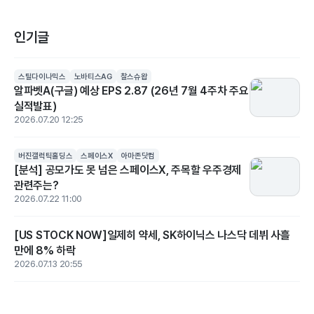
인기글
스틸다이나믹스
노바티스AG
찰스슈왑
알파벳A(구글) 예상 EPS 2.87 (26년 7월 4주차 주요
실적발표)
2026.07.20 12:25
버진갤럭틱홀딩스
스페이스X
아마존닷컴
[분석] 공모가도 못 넘은 스페이스X, 주목할 우주경제
관련주는?
2026.07.22 11:00
[US STOCK NOW]일제히 약세, SK하이닉스 나스닥 데뷔 사흘
만에 8% 하락
2026.07.13 20:55