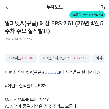
투자노트
링크를 복사해서 공유해보세요
알파벳A(구글) 예상 EPS 2.61 (26년 4월 5
주차 주요 실적발표)
2026.04.27 12:25
버라이즌
+0.15%
케이던스디자인시스템즈
+0.24%
비자
-2.
이번주..알파벳A(구글)(
GOOGL
)이 실적발표 한다던데..?
#이번주실적발표 #52개
Q. 실적발표를 보는 이유?
A. 실적이 좋은 기업은 결국 주가도 오른다!