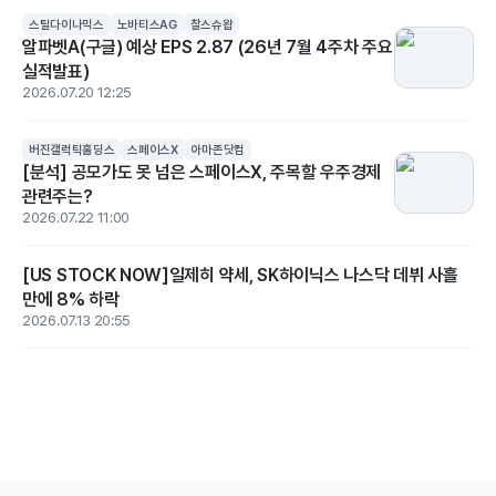
스틸다이나믹스
노바티스AG
찰스슈왑
알파벳A(구글) 예상 EPS 2.87 (26년 7월 4주차 주요
실적발표)
2026.07.20 12:25
버진갤럭틱홀딩스
스페이스X
아마존닷컴
[분석] 공모가도 못 넘은 스페이스X, 주목할 우주경제
관련주는?
2026.07.22 11:00
[US STOCK NOW]일제히 약세, SK하이닉스 나스닥 데뷔 사흘
만에 8% 하락
2026.07.13 20:55