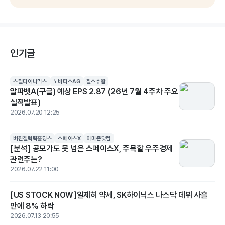
인기글
스틸다이나믹스
노바티스AG
찰스슈왑
알파벳A(구글) 예상 EPS 2.87 (26년 7월 4주차 주요
실적발표)
2026.07.20 12:25
버진갤럭틱홀딩스
스페이스X
아마존닷컴
[분석] 공모가도 못 넘은 스페이스X, 주목할 우주경제
관련주는?
2026.07.22 11:00
[US STOCK NOW]일제히 약세, SK하이닉스 나스닥 데뷔 사흘
만에 8% 하락
2026.07.13 20:55