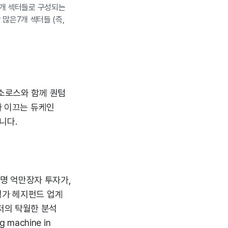
 5개 섹터들로 구성되는
많은7개 섹터들 (즉,
 소로스와 함께 퀀텀
) 가 이끄는 듀케인
입니다.
유명 억만장자 투자가,
, 월가 헤지펀드 업계
저의 탁월한 분석
machine in