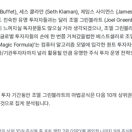
Buffet), 세스 클라만 (Seth Klaman), 제임스 사이먼스 (James 
친숙한 유명 투자자들과는 달리 조엘 그린블라트 (Joel Greenbl
 느껴지실 독자분들도 많으실 거라 생각되겠으나, 조엘 그린블
 글로벌 투자자들의 손에 한 번쯤 거쳐갔을법한 베스트셀러로 
Magic Formula)’는 컴퓨터 알고리즘 모델에 입각한 퀀트 투
/기관투자자까지 널리 활용될 만큼 유명한 주식 투자 운영 전략
기 투자 기간동안 조엘 그린블라트의 마법공식은 다음 10개 상위
 것으로 집계 분석됩니다.
점은 상위 10권 주식들 중 포트 랭킹 2위 GSPY를 제외한 나머지 9개 주식