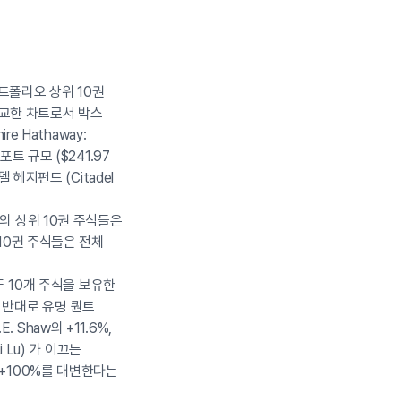
포트폴리오 상위 10권
 비교한 차트로서 박스
 Hathaway:
 규모 ($241.97
델 헤지펀드 (Citadel
의 상위 10권 주식들은
10권 주식들은 전체
두 10개 주식을 보유한
 반대로 유명 퀀트
 Shaw의 +11.6%,
 Lu) 가 이끄는
중 +100%를 대변한다는