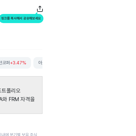
링크를 복사해서 공유해보세요
던코퍼
+3.47%
아르간
+0.88%
더보기
 포트폴리오
A와 FRM 자격을
일 이내에 분기별 보유 주식