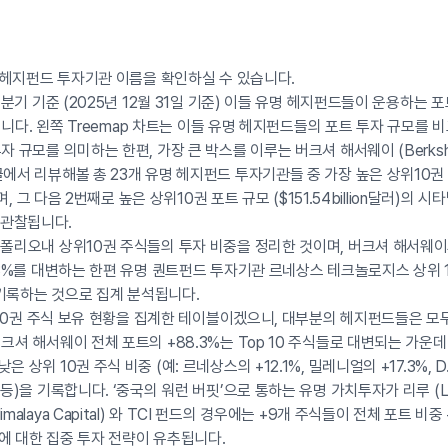
명 헤지펀드 투자기관 이름을 확인하실 수 있습니다.
4분기 기준 (2025년 12월 31일 기준) 이들 유명 헤지펀드들이 운용하는 
모입니다. 왼쪽 Treemap 차트는 이들 유명 헤지펀드들의 포트 투자 규모를
 규모를 의미하는 한편, 가장 큰 박스를 이루는 버크셔 해서웨이 (Berkshire
에서 리뷰해볼 총 23개 유명 헤지펀드 투자기관들 중 가장 높은 상위10권 포트
며, 그 다음 2번째로 높은 상위10권 포트 규모 ($151.54billion달러)의 시타
 가 관찰됩니다.
폴리오내 상위10권 주식들의 투자 비중을 정리한 것이며, 버크셔 해서웨이
.3%를 대변하는 한편 유명 퀀트펀드 투자기관 르네상스 테크놀로지스 상위 
를 기록하는 것으로 집계 분석됩니다.
위 10권 주식 보유 현황을 집계한 테이블이겠으니, 대부분의 헤지펀드들은 모
크셔 해서웨이 전체 포트의 +88.3%는 Top 10 주식들로 대변되는 가운데
상위 10권 주식 비중 (예: 르네상스의 +12.1%, 밀레니얼의 +17.3%, D.E.
등)을 기록합니다. ‘중국의 워런 버핏’으로 통하는 유명 가치투자가 리루 (Li
malaya Capital) 와 TCI 펀드의 경우에는 +9개 주식들이 전체 포트 비
에 대한 집중 투자 전략이 유추됩니다.