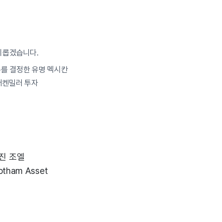
미롭겠습니다.
매수를 결정한 유명 멕시칸
러켄밀러 투자
려진 조엘
am Asset