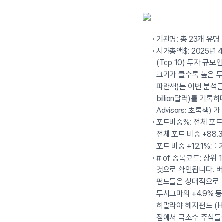
기관명: 총 23개 유
시가총액$: 2025년 
(Top 10) 투자 규
크기가 클수록 높은 투자
파란색)는 이번 분석글
billion달러)를 기록하
Advisors: 초록색)
포트비중%: 전체 포트
전체 포트 비중 +88
포트 비중 +12.1%
# of 종목코드: 상
것으로 확인됩니다. 버
펀드들은 상대적으로 낮은 
투시그마의 +4.9% 등
히말라야 헤지펀드 (Hi
점에서 극소수 주식들