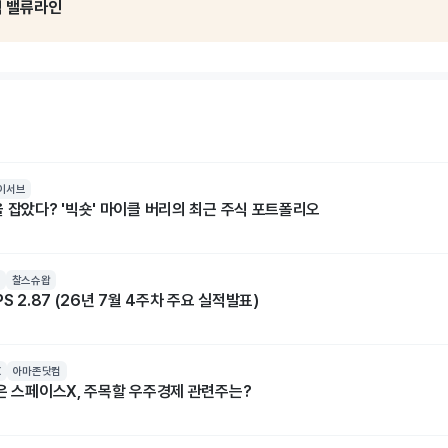
석 밸류라인
이서브
 잡았다? '빅숏' 마이클 버리의 최근 주식 포트폴리오
찰스슈왑
S 2.87 (26년 7월 4주차 주요 실적발표)
X
아마존닷컴
넘은 스페이스X, 주목할 우주경제 관련주는?