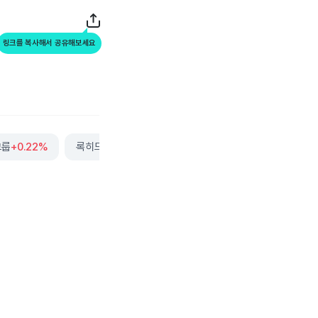
링크를 복사해서 공유해보세요
그룹
+0.22%
록히드마틴
+0.13%
맥케슨
+1.13%
더보기