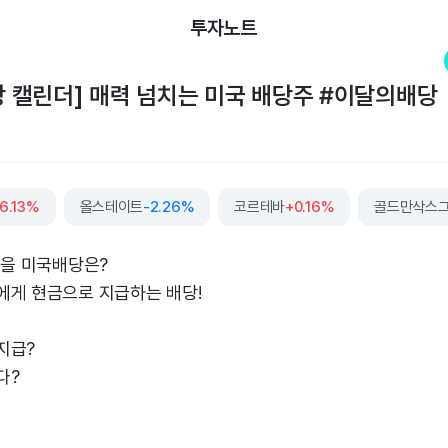
투자노트
배당 캘린더] 매력 넘치는 미국 배당주 #이달의배당
6.13%
올스테이트
-2.26%
코르테바
+0.16%
골드만삭스
좋을 미국배당은?
에게 현금으로 지급하는 배당!
지급?
다?