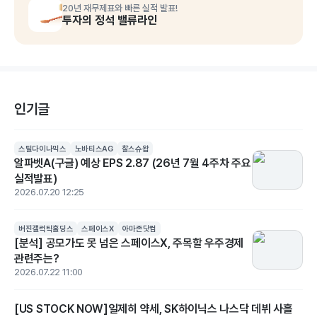
20년 재무제표와 빠른 실적 발표!
투자의 정석 밸류라인
인기글
스틸다이나믹스
노바티스AG
찰스슈왑
알파벳A(구글) 예상 EPS 2.87 (26년 7월 4주차 주요
실적발표)
2026.07.20 12:25
버진갤럭틱홀딩스
스페이스X
아마존닷컴
[분석] 공모가도 못 넘은 스페이스X, 주목할 우주경제
관련주는?
2026.07.22 11:00
[US STOCK NOW]일제히 약세, SK하이닉스 나스닥 데뷔 사흘