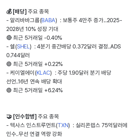
💰 [배당]
주요 종목
- 알리바바그룹(
BABA
) : 보통주 4만주 증가...2025-
2028년 10% 성장 기대
🔴 최근 5거래일 -0.40%
- 쉘(
SHEL
) : 4분기 중간배당 0.372달러 결정..ADS
0.744달러
🟢 최근 5거래일 +0.22%
- 케이엘에이(
KLAC
) : 주당 1.90달러 분기 배당
선언..16년 연속 배당 확대
🟢 최근 5거래일 +6.24%
🤝 [인수합병]
주요 종목
- 텍사스 인스트루먼트(
TXN
) : 실리콘랩스 75억달러에
인수..무선 연결 역량 강화