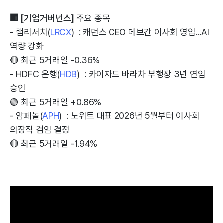
🏢 [기업거버넌스]
주요 종목
- 램리서치(
LRCX
) : 캐던스 CEO 데브간 이사회 영입...AI
역량 강화
🔴 최근 5거래일 -0.36%
- HDFC 은행(
HDB
) : 카이자드 바라차 부행장 3년 연임
승인
🟢 최근 5거래일 +0.86%
- 암페놀(
APH
) : 노위트 대표 2026년 5월부터 이사회
의장직 겸임 결정
🔴 최근 5거래일 -1.94%