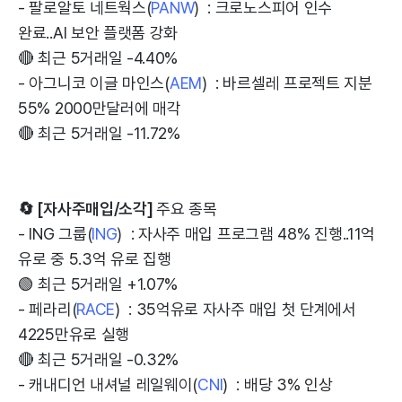
- 팔로알토 네트웍스(
PANW
) : 크로노스피어 인수
완료..AI 보안 플랫폼 강화
🔴 최근 5거래일 -4.40%
- 아그니코 이글 마인스(
AEM
) : 바르셀레 프로젝트 지분
55% 2000만달러에 매각
🔴 최근 5거래일 -11.72%
🔄 [자사주매입/소각]
주요 종목
- ING 그룹(
ING
) : 자사주 매입 프로그램 48% 진행..11억
유로 중 5.3억 유로 집행
🟢 최근 5거래일 +1.07%
- 페라리(
RACE
) : 35억유로 자사주 매입 첫 단계에서
4225만유로 실행
🔴 최근 5거래일 -0.32%
- 캐내디언 내셔널 레일웨이(
CNI
) : 배당 3% 인상