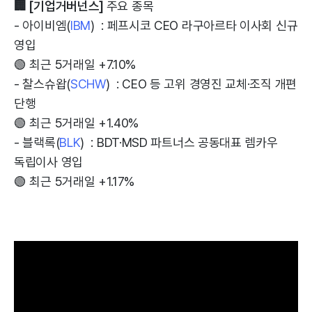
🏢 [기업거버넌스]
주요 종목
- 아이비엠(
IBM
) : 페프시코 CEO 라구아르타 이사회 신규
영입
🟢 최근 5거래일 +7.10%
- 찰스슈왑(
SCHW
) : CEO 등 고위 경영진 교체·조직 개편
단행
🟢 최근 5거래일 +1.40%
- 블랙록(
BLK
) : BDT·MSD 파트너스 공동대표 렘카우
독립이사 영입
🟢 최근 5거래일 +1.17%