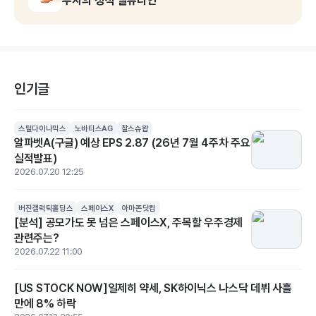
투자의 정석 밸류라인
인기글
스틸다이나믹스
노바티스AG
찰스슈왑
알파벳A(구글) 예상 EPS 2.87 (26년 7월 4주차 주요
실적발표)
2026.07.20 12:25
버진갤럭틱홀딩스
스페이스X
아마존닷컴
[분석] 공모가도 못 넘은 스페이스X, 주목할 우주경제
관련주는?
2026.07.22 11:00
[US STOCK NOW]일제히 약세, SK하이닉스 나스닥 데뷔 사흘
만에 8% 하락