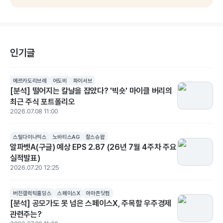
인기글
메르카도리브레
어도비
파이서브
[분석] 떨어지는 칼날을 잡았다? '빅숏' 마이클 버리의
최근 주식 포트폴리오
2026.07.08 11:00
스틸다이나믹스
노바티스AG
찰스슈왑
알파벳A(구글) 예상 EPS 2.87 (26년 7월 4주차 주요
실적발표)
2026.07.20 12:25
버진갤럭틱홀딩스
스페이스X
아마존닷컴
[분석] 공모가도 못 넘은 스페이스X, 주목할 우주경제
관련주는?