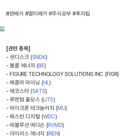
#텐배거 #멀티배거 #주식공부 #투자팁
[관련 종목]
- 샌디스크 (
SNDK
)
- 블룸 에너지 (
BE
)
- FIGURE TECHNOLOGY SOLUTIONS INC (FIGR)
- 헤클라 마이닝 (
HL
)
- 에코스타 (
SATS
)
- 루멘텀 홀딩스 (
LITE
)
- 마이크론 테크놀러지 (
MU
)
- 웨스턴 디지털 (
WDC
)
- 레볼루션 메디슨 (
RVMD
)
- 아이리스 에너지 (
IREN
)