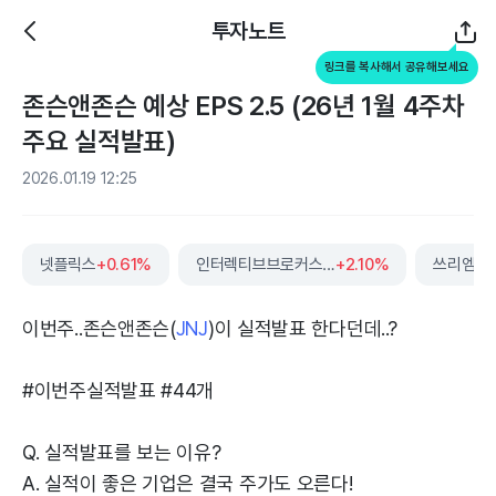
투자노트
링크를 복사해서 공유해보세요
존슨앤존슨 예상 EPS 2.5 (26년 1월 4주차
주요 실적발표)
2026.01.19 12:25
넷플릭스
+0.61%
인터렉티브브로커스그룹
+2.10%
쓰리엠
+1
이번주..존슨앤존슨(
JNJ
)이 실적발표 한다던데..?
#이번주실적발표 #44개
Q. 실적발표를 보는 이유?
A. 실적이 좋은 기업은 결국 주가도 오른다!