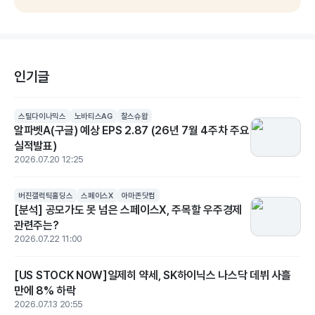
인기글
스틸다이나믹스
노바티스AG
찰스슈왑
알파벳A(구글) 예상 EPS 2.87 (26년 7월 4주차 주요
실적발표)
2026.07.20 12:25
버진갤럭틱홀딩스
스페이스X
아마존닷컴
[분석] 공모가도 못 넘은 스페이스X, 주목할 우주경제
관련주는?
2026.07.22 11:00
[US STOCK NOW]일제히 약세, SK하이닉스 나스닥 데뷔 사흘
만에 8% 하락
2026.07.13 20:55