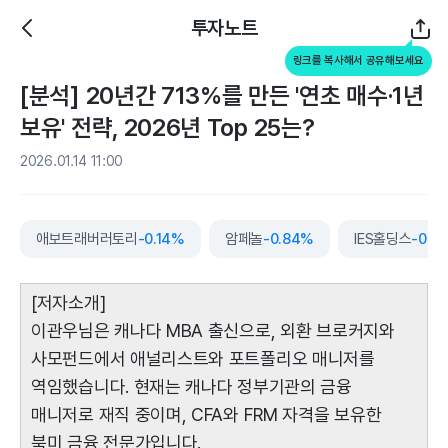
투자노트
링크를 복사해서 공유해보세요
[분석] 20년간 713%를 만든 '연초 매수·1년
보유' 전략, 2026년 Top 25는?
2026.01.14 11:00
애보트래버러토리
-0.14%
암페놀
-0.84%
IES홀딩스
-0.7
[저자소개]
이관우님은 캐나다 MBA 출신으로, 외환 브로커지와
사모펀드에서 애널리스트와 포트폴리오 매니저를
역임했습니다. 현재는 캐나다 정부기관의 금융
매니저로 재직 중이며, CFA와 FRM 자격을 보유한
북미 금융 전문가입니다.