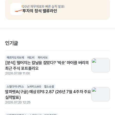
20년 재무제표와 빠른 실적 발표!
투자의 정석 밸류라인
인기글
메르카도리브레
어도비
파이서브
[분석] 떨어지는 칼날을 잡았다? '빅숏' 마이클 버리의
최근 주식 포트폴리오
2026.07.08 11:00
스틸다이나믹스
노바티스AG
찰스슈왑
알파벳A(구글) 예상 EPS 2.87 (26년 7월 4주차 주요
실적발표)
2026.07.20 12:25