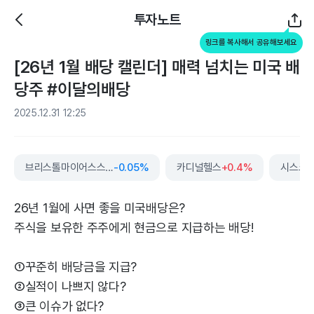
투자노트
링크를 복사해서 공유해보세요
[26년 1월 배당 캘린더] 매력 넘치는 미국 배
당주 #이달의배당
2025.12.31 12:25
브리스톨마이어스스큅
-0.05%
카디널헬스
+0.4%
시스코
26년 1월에 사면 좋을 미국배당은?
주식을 보유한 주주에게 현금으로 지급하는 배당!
①꾸준히 배당금을 지급?
②실적이 나쁘지 않다?
③큰 이슈가 없다?