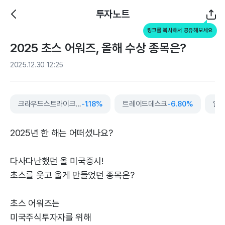
투자노트
링크를 복사해서 공유해보세요
2025 초스 어워즈, 올해 수상 종목은?
2025.12.30 12:25
크라우드스트라이크홀딩스
-1.18%
트레이드데스크
-6.80%
알파
2025년 한 해는 어떠셨나요?
다사다난했던 올 미국증시!
초스를 웃고 울게 만들었던 종목은?
초스 어워즈는
미국주식투자자를 위해