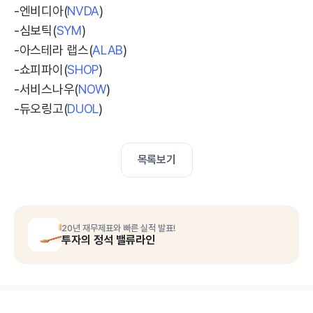
-엔비디아(
NVDA
)
-심보틱(
SYM
)
-아스테라 랩스(
ALAB
)
-쇼피파이(
SHOP
)
-서비스나우(
NOW
)
-듀오링고(
DUOL
)
목록보기
20년 재무제표와 빠른 실적 발표!
투자의 정석 밸류라인