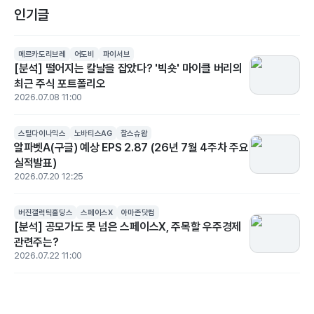
인기글
메르카도리브레
어도비
파이서브
[분석] 떨어지는 칼날을 잡았다? '빅숏' 마이클 버리의
최근 주식 포트폴리오
2026.07.08 11:00
스틸다이나믹스
노바티스AG
찰스슈왑
알파벳A(구글) 예상 EPS 2.87 (26년 7월 4주차 주요
실적발표)
2026.07.20 12:25
버진갤럭틱홀딩스
스페이스X
아마존닷컴
[분석] 공모가도 못 넘은 스페이스X, 주목할 우주경제
관련주는?
2026.07.22 11:00