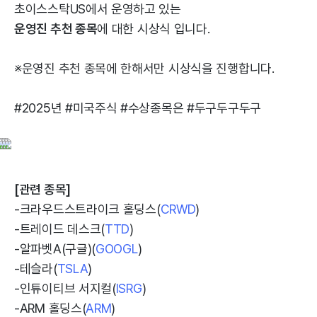
초이스스탁US에서 운영하고 있는
운영진 추천 종목
에 대한 시상식 입니다.
※운영진 추천 종목에 한해서만 시상식을 진행합니다.
#2025년 #미국주식 #수상종목은 #두구두구두구
[관련 종목]
-크라우드스트라이크 홀딩스(
CRWD
)
-트레이드 데스크(
TTD
)
-알파벳A(구글)(
GOOGL
)
-테슬라(
TSLA
)
-인튜이티브 서지컬(
ISRG
)
-ARM 홀딩스(
ARM
)