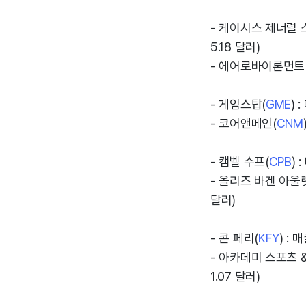
- 케이시스 제너럴 
5.18 달러)
- 에어로바이론먼트
- 게임스탑(
GME
) 
- 코어앤메인(
CNM
- 캠벨 수프(
CPB
) 
- 올리즈 바겐 아울
달러)
- 콘 페리(
KFY
) : 
- 아카데미 스포츠 
1.07 달러)