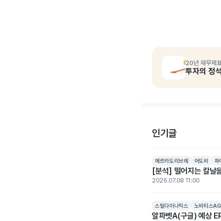
20년 재무제표
투자의 정
인기글
메르카도리브레
어도비
파
[분석] 떨어지는 칼날을
2026.07.08 11:00
스틸다이나믹스
노바티스AG
알파벳A(구글) 예상 EP