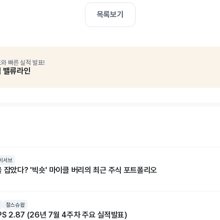
목록보기
와 빠른 실적 발표!
석 밸류라인
이서브
 잡았다? '빅숏' 마이클 버리의 최근 주식 포트폴리오
찰스슈왑
S 2.87 (26년 7월 4주차 주요 실적발표)