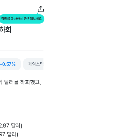
링크를 복사해서 공유해보세요
 하회
트
-0.57%
게임스탑
-1.04%
코어앤메인
+0.45%
더보기
4억 달러를 하회했고,
2.87 달러)
.97 달러)