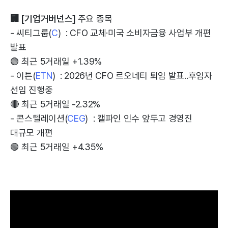
🏢 [기업거버넌스]
주요 종목
- 씨티그룹(
C
) : CFO 교체·미국 소비자금융 사업부 개편
발표
🟢 최근 5거래일 +1.39%
- 이튼(
ETN
) : 2026년 CFO 르오네티 퇴임 발표..후임자
선임 진행중
🔴 최근 5거래일 -2.32%
- 콘스텔레이션(
CEG
) : 캘파인 인수 앞두고 경영진
대규모 개편
🟢 최근 5거래일 +4.35%