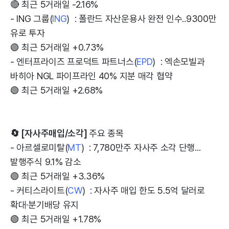
🔴 최근 5거래일 -2.16%
- ING 그룹(
ING
) : 폴란드 자산운용사 완전 인수..9300만
유로 투자
🟢 최근 5거래일 +0.73%
- 엔터프라이즈 프로덕트 파트너스(
EPD
) : 엑손모빌과
바히아 NGL 파이프라인 40% 지분 매각 협약
🟢 최근 5거래일 +2.68%
🔄 [자사주매입/소각]
주요 종목
- 아르셀로미탈(
MT
) : 7,780만주 자사주 소각 단행...
발행주식 9.1% 감소
🟢 최근 5거래일 +3.36%
- 커티스라이트(
CW
) : 자사주 매입 한도 5.5억 달러로
확대·분기배당 유지
🟢 최근 5거래일 +1.78%