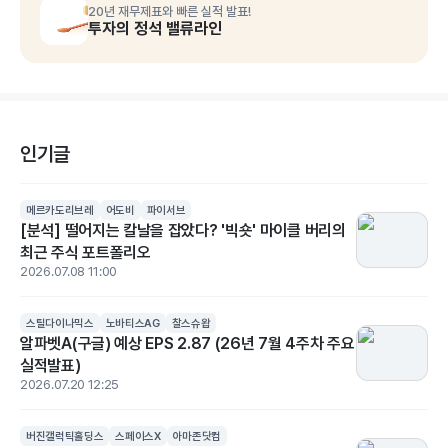
20년 재무제표와 빠른 실적 발표!
투자의 정석 밸류라인
인기글
메르카도리브레
어도비
파이서브
[분석] 떨어지는 칼날을 잡았다? '빅숏' 마이클 버리의
최근 주식 포트폴리오
2026.07.08 11:00
스틸다이나믹스
노바티스AG
찰스슈왑
알파벳A(구글) 예상 EPS 2.87 (26년 7월 4주차 주요
실적발표)
2026.07.20 12:25
버진갤럭틱홀딩스
스페이스X
아마존닷컴