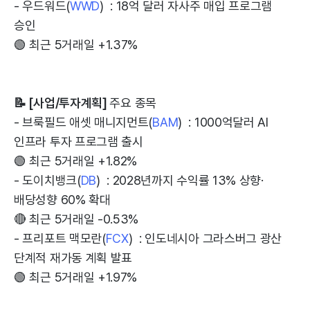
- 우드워드(
WWD
) : 18억 달러 자사주 매입 프로그램
승인
🟢 최근 5거래일 +1.37%
📝 [사업/투자계획]
주요 종목
- 브룩필드 애셋 매니지먼트(
BAM
) : 1000억달러 AI
인프라 투자 프로그램 출시
🟢 최근 5거래일 +1.82%
- 도이치뱅크(
DB
) : 2028년까지 수익률 13% 상향·
배당성향 60% 확대
🔴 최근 5거래일 -0.53%
- 프리포트 맥모란(
FCX
) : 인도네시아 그라스버그 광산
단계적 재가동 계획 발표
🟢 최근 5거래일 +1.97%