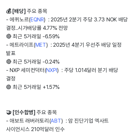
💰 [배당]
주요 종목
- 에퀴노르(
EQNR
) : 2025년 2분기 주당 3.73 NOK 배당
결정..시가배당률 4.77% 전망
🔴 최근 5거래일 -6.59%
- 메트라이프(
MET
) : 2025년 4분기 우선주 배당 일정
발표
🔴 최근 5거래일 -0.24%
- NXP 세미컨덕터(
NXPI
) : 주당 1.014달러 분기 배당
결정
🟢 최근 5거래일 +1.57%
🤝 [인수합병]
주요 종목
- 애보트 래버러토리(
ABT
) : 암 진단기업 엑사트
사이언시스 210억달러 인수