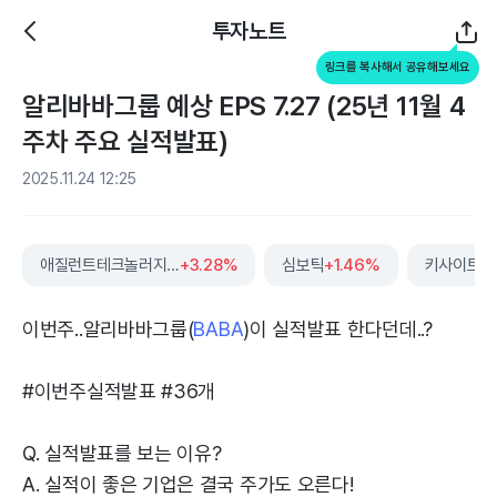
투자노트
링크를 복사해서 공유해보세요
알리바바그룹 예상 EPS 7.27 (25년 11월 4
주차 주요 실적발표)
2025.11.24 12:25
애질런트테크놀러지스
+3.28%
심보틱
+1.46%
이번주..알리바바그룹(
BABA
)이 실적발표 한다던데..?
#이번주실적발표 #36개
Q. 실적발표를 보는 이유?
A. 실적이 좋은 기업은 결국 주가도 오른다!