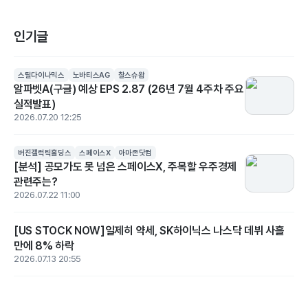
인기글
스틸다이나믹스
노바티스AG
찰스슈왑
알파벳A(구글) 예상 EPS 2.87 (26년 7월 4주차 주요
실적발표)
2026.07.20 12:25
버진갤럭틱홀딩스
스페이스X
아마존닷컴
[분석] 공모가도 못 넘은 스페이스X, 주목할 우주경제
관련주는?
2026.07.22 11:00
[US STOCK NOW]일제히 약세, SK하이닉스 나스닥 데뷔 사흘
만에 8% 하락
2026.07.13 20:55