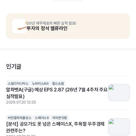
20년 재무제표와 빠른 실적 발표!
투자의 정석 밸류라인
인기글
스틸다이나믹스
노바티스AG
찰스슈왑
알파벳A(구글) 예상 EPS 2.87 (26년 7월 4주차 주요
실적발표)
2026.07.20 12:25
버진갤럭틱홀딩스
스페이스X
아마존닷컴
[분석] 공모가도 못 넘은 스페이스X, 주목할 우주경제
관련주는?