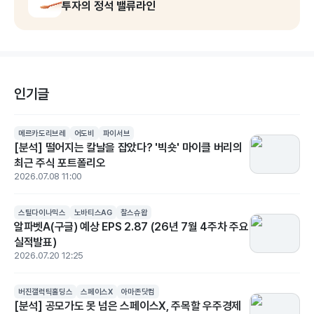
투자의 정석 밸류라인
인기글
메르카도리브레
어도비
파이서브
[분석] 떨어지는 칼날을 잡았다? '빅숏' 마이클 버리의
최근 주식 포트폴리오
2026.07.08 11:00
스틸다이나믹스
노바티스AG
찰스슈왑
알파벳A(구글) 예상 EPS 2.87 (26년 7월 4주차 주요
실적발표)
2026.07.20 12:25
버진갤럭틱홀딩스
스페이스X
아마존닷컴
[분석] 공모가도 못 넘은 스페이스X, 주목할 우주경제