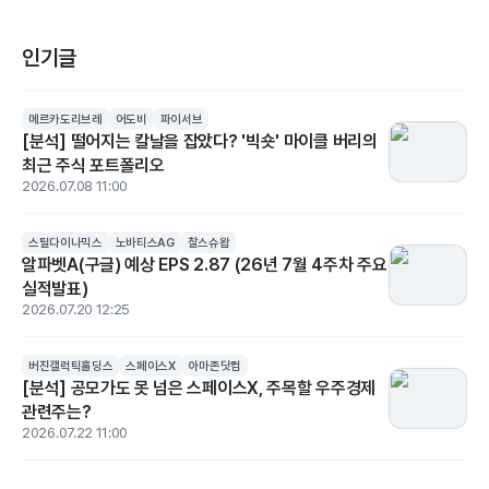
인기글
메르카도리브레
어도비
파이서브
[분석] 떨어지는 칼날을 잡았다? '빅숏' 마이클 버리의
최근 주식 포트폴리오
2026.07.08 11:00
스틸다이나믹스
노바티스AG
찰스슈왑
알파벳A(구글) 예상 EPS 2.87 (26년 7월 4주차 주요
실적발표)
2026.07.20 12:25
버진갤럭틱홀딩스
스페이스X
아마존닷컴
[분석] 공모가도 못 넘은 스페이스X, 주목할 우주경제
관련주는?
2026.07.22 11:00