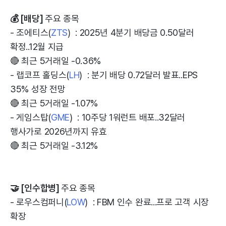
💰 [배당]
주요 종목
- 조에티스(
ZTS
) : 2025년 4분기 배당금 0.50달러
확정..12월 지급
🔴 최근 5거래일 -0.36%
- 랩코프 홀딩스(
LH
) : 분기 배당 0.72달러 발표..EPS
35% 성장 전망
🔴 최근 5거래일 -1.07%
- 게임스탑(
GME
) : 10주당 1워런트 배포..32달러
행사가로 2026년까지 유효
🔴 최근 5거래일 -3.12%
🤝 [인수합병]
주요 종목
- 로우스컴퍼니(
LOW
) : FBM 인수 완료...프로 고객 시장
확장