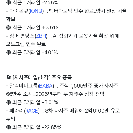
🔴 최근 5거래일 -2.26%
- 아이온큐(
IONQ
) : 벡터아토믹 인수 완료..양자 센싱 기술
확보
🟢 최근 5거래일 +3.61%
- 짐머 홀딩스(
ZBH
) : AI 정형외과 로봇기술 확장 위해
모노그램 인수 완료
🔴 최근 5거래일 -4.01%
🔄 [자사주매입/소각]
주요 종목
- 알리바바그룹(
BABA
) : 주식 1,565만주 증가·자사주
66만주 소각...2026년부터 두 자릿수 성장 전망
🔴 최근 5거래일 -8.01%
- 페라리(
RACE
) : 8차 자사주 매입에 2억6100만 유로
투입
🔴 최근 5거래일 -22.85%