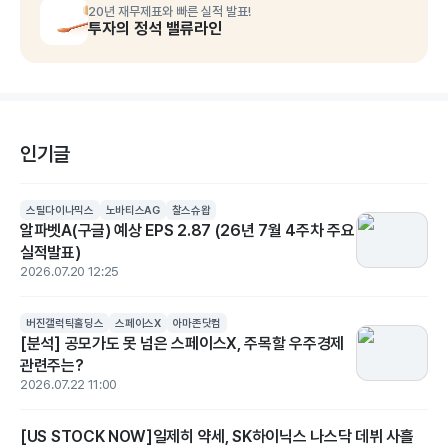
20년 재무제표와 빠른 실적 발표!
투자의 정석 밸류라인
인기글
스틸다이나믹스
노바티스AG
찰스슈왑
알파벳A(구글) 예상 EPS 2.87 (26년 7월 4주차 주요
실적발표)
2026.07.20 12:25
버진갤럭틱홀딩스
스페이스X
아마존닷컴
[분석] 공모가도 못 넘은 스페이스X, 주목할 우주경제
관련주는?
2026.07.22 11:00
[US STOCK NOW]일제히 약세, SK하이닉스 나스닥 데뷔 사흘