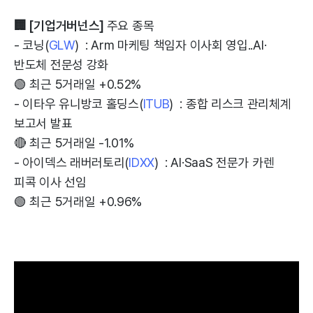
🏢 [기업거버넌스]
주요 종목
- 코닝(
GLW
) : Arm 마케팅 책임자 이사회 영입..AI·
반도체 전문성 강화
🟢 최근 5거래일 +0.52%
- 이타우 유니방코 홀딩스(
ITUB
) : 종합 리스크 관리체계
보고서 발표
🔴 최근 5거래일 -1.01%
- 아이덱스 래버러토리(
IDXX
) : AI·SaaS 전문가 카렌
피콕 이사 선임
🟢 최근 5거래일 +0.96%