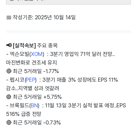
📅 작성기준: 2025년 10월 14일
📢 [실적속보]
주요 종목
- 엑슨모빌(
XOM
) : 3분기 영업익 71억 달러 전망..
마진변화로 견조세 유지
🔴 최근 5거래일 -1.77%
- 펩시코(
PEP
) : 3분기 매출 3% 성장에도 EPS 11%
감소..지역별 성과 엇갈려
🟢 최근 5거래일 +5.75%
- 브룩필드(
BN
) : 11월 13일 3분기 실적 발표 예정..EPS
516% 급증 전망
🔴 최근 5거래일 -0.73%