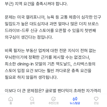
부근) 지역 요건을 충족시켜야 합니다.
문제는 미국 캘리포니아, 뉴욕 등 교통 체증이 심각한 인구
밀집도가 높은 대도심지내 과연 얼마나 많은 더치 브로스
드라이브-드루 신규 스토어를 오픈할 수 있을지 첫번째
의구심이 생긴다는 점입니다.
비록 필자는 부동산 업계에 대한 전문 지식이 전혀 없는
무뇌한이기에 정확한 근거를 제시할 수는 없겠으나,
최소한 dining-in 모델의 기존 맥도날드, 스타벅스등의
스토어 입점 요건 보다는 훨씬 까다로운 충족 요건을
필요로 하지 않을까 생각됩니다.
이보다 더 큰 문제점은? 글로벌 팬더믹이 초래한 자가격리
& 사회적거리두기 소비 문화로 글로벌 레스토랑 업계내
홈
검색
추천/신호
뉴스/발굴
관심
심화된 ‘드라이브-드루 & 픽업 사업 모델’입니다.