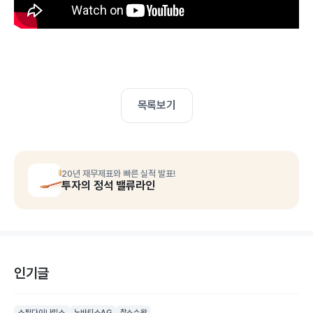
목록보기
20년 재무제표와 빠른 실적 발표!
투자의 정석 밸류라인
인기글
스틸다이나믹스
노바티스AG
찰스슈왑