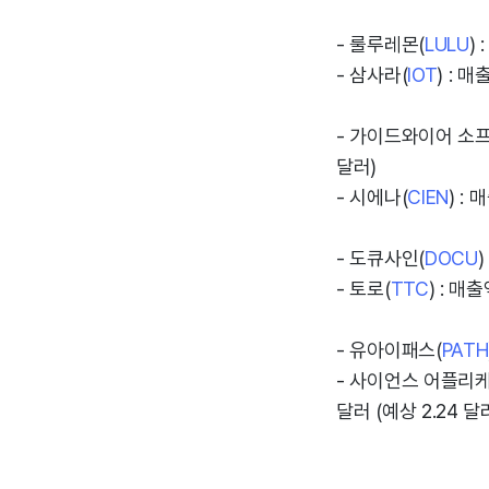
- 룰루레몬(
LULU
)
- 삼사라(
IOT
) : 매
- 가이드와이어 소
달러)
- 시에나(
CIEN
) :
- 도큐사인(
DOCU
)
- 토로(
TTC
) : 매출
- 유아이패스(
PATH
- 사이언스 어플리
달러 (예상 2.24 달