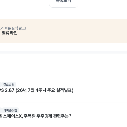
목록보기
와 빠른 실적 발표!
석 밸류라인
찰스슈왑
S 2.87 (26년 7월 4주차 주요 실적발표)
X
아마존닷컴
넘은 스페이스X, 주목할 우주경제 관련주는?