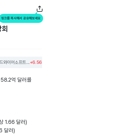
링크를 복사해서 공유해보세요
상회
가이드와이어소프트웨어
+6.56%
시에나
+2.14%
더보기
158.2억 달러를
상 1.66 달러)
36 달러)