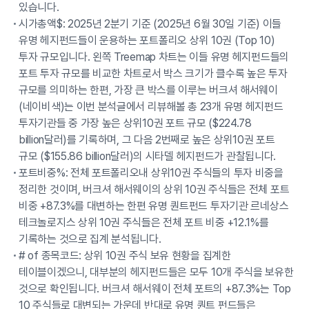
있습니다.
시가총액$: 2025년 2분기 기준 (2025년 6월 30일 기준) 이들
유명 헤지펀드들이 운용하는 포트폴리오 상위 10권 (Top 10)
투자 규모입니다. 왼쪽 Treemap 차트는 이들 유명 헤지펀드들의
포트 투자 규모를 비교한 차트로서 박스 크기가 클수록 높은 투자
규모를 의미하는 한편, 가장 큰 박스를 이루는 버크셔 해서웨이
(네이비색)는 이번 분석글에서 리뷰해볼 총 23개 유명 헤지펀드
투자기관들 중 가장 높은 상위10권 포트 규모 ($224.78
billion달러)를 기록하며, 그 다음 2번째로 높은 상위10권 포트
규모 ($155.86 billion달러)의 시타델 헤지펀드가 관찰됩니다.
포트비중%: 전체 포트폴리오내 상위10권 주식들의 투자 비중을
정리한 것이며, 버크셔 해서웨이의 상위 10권 주식들은 전체 포트
비중 +87.3%를 대변하는 한편 유명 퀀트펀드 투자기관 르네상스
테크놀로지스 상위 10권 주식들은 전체 포트 비중 +12.1%를
기록하는 것으로 집계 분석됩니다.
# of 종목코드: 상위 10권 주식 보유 현황을 집계한
테이블이겠으니, 대부분의 헤지펀드들은 모두 10개 주식을 보유한
것으로 확인됩니다. 버크셔 해서웨이 전체 포트의 +87.3%는 Top
10 주식들로 대변되는 가운데 반대로 유명 퀀트 펀드들은