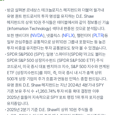
방금 살펴본 르네상스 테크놀로지스 헤지펀드와 더불어 월가내
유명 퀀트 펀드로서의 투자 명성을 유지하는 D.E. Shaw
헤지펀드의 상위 10권 주식들은 테이블에서와 같이 정보통신 기술
(Information Technology) 섹터내 편중된 것으로 분석됩니다.
NVDA
NFLX
PLTR
또한 엔비디아 (
), 넷플릭스 (
), 팰런티어 (
)등
일부 관심주들은 공통적으로 상위10권 그룹내 포함되는 등 높은
투자 비중을 유지한다는 투자 공통분모도 찾아 볼 수 있겠습니다.
SPDR S&P500 (SPY): 일명 ‘스파이더(SPDR)’라고도 불리는
SPDR S&P 500 상장지수펀드 (SPDR S&P 500 ETF) 주식
코드로서, 미국 증시 대표 벤치마크 지수, S&P 500 지수와 연계된
ETF (상장지수펀드)를 의미, 즉, 미국 증시 내 시가 총액 상위
500개 상장 기업의 주가 흐름과 연동된 인덱스 종합 펀드입니다.
유명 퀀트 D.E. Shaw 헤지펀드는 지난 2024년 4분기내 SPY
기존 보유 주식 수 +1,260.74% 투자 비중 확대 결정한 이후
2025년 올들어 지속적으로 SPY 포트 랭킹 1위 투자 포지션을
유지중입니다.
2025년 2분기 기준 D.E. Shaw의 상위 10권 주식들 중