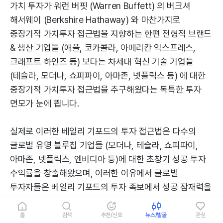
가치 투자가 워런 버핏 (Warren Buffett) 의 버크셔
해서웨이 (Berkshire Hathaway) 와 마찬가지로
중장기적 가치투자 접근법을 지향하는 한편 전형적 브랜드
& 생산 기업들 (애플, 코카콜라, 아메리칸 익스프레스,
크래프트 하인즈 등) 보다는 차세대 혁신 기술 기업들
(테슬라, 모더나, 쇼피파이, 아마존, 넷플릭스 등) 에 대한
중장기적 가치투자 접근법을 추구해왔다는 독특한 투자
면모가 눈에 띕니다.
실제로 이러한 베일리 기포드의 투자 접근법은 다수의
글로벌 유명 블루칩 기업들 (모더나, 테슬라, 쇼피파이,
아마존, 넷플릭스, 엔비디아 등)에 대한 초창기 성공 투자
수익률을 창출해왔으며, 이러한 이유에서 글로벌
투자자들은 베일리 기포드의 투자 족보에서 성공 잠재력을
지닌 무명의 성장주들에 대한 투자 실마리를 유추하는
투자 트랜드입니다.
홈
검색
추천/신호
뉴스/발굴
관심