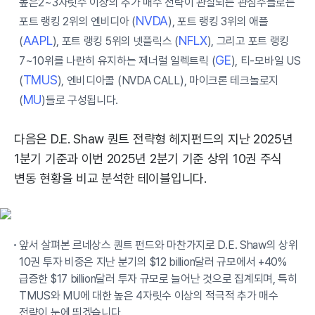
높은2~3자릿수 이상의 추가 매수 전략이 관찰되는 관심주들로는
NVDA
포트 랭킹 2위의 엔비디아 (
), 포트 랭킹 3위의 애플
AAPL
NFLX
(
), 포트 랭킹 5위의 넷플릭스 (
), 그리고 포트 랭킹
GE
7~10위를 나란히 유지하는 제너럴 일렉트릭 (
), 티-모바일 US
TMUS
(
), 엔비디아콜 (NVDA CALL), 마이크론 테크놀로지
MU
(
)들로 구성됩니다.
다음은 D.E. Shaw 퀀트 전략형 헤지펀드의 지난 2025년
1분기 기준과 이번 2025년 2분기 기준 상위 10권 주식
변동 현황을 비교 분석한 테이블입니다.
앞서 살펴본 르네상스 퀀트 펀드와 마찬가지로 D.E. Shaw의 상위
10권 투자 비중은 지난 분기의 $12 billion달러 규모에서 +40%
급증한 $17 billion달러 투자 규모로 늘어난 것으로 집계되며, 특히
TMUS와 MU에 대한 높은 4자릿수 이상의 적극적 추가 매수
전략이 눈에 띄겠습니다.