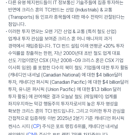
다른 유명 헤지펀드들이 IT 정보통신 기술주들에 집중 투자하는
반면에 크리스 혼의 TCI펀드는 산업 (Industrials) & 교통
(Transports) 등 인프라 종목들에 대한 매수 전략이 관찰된다는
점입니다.
이러한 투자 면모는 오랜 기간 산업 & 교통 (특히 철도 산업)
업계내 투자 관심을 보여준 크리스 혼 머니 매니저의 과거
경력에서 재입증됩니다. TCI 펀드 설립 이래 연평균 +20% 투자
수익률을 창출하는 한편, 지난 2000년대 초반 철도 업계 대표
선도 기업이였던 CSX (지난 2008~09 크리스 혼은 CSX 기업
이사회 임원) 를 포함한 다수의 북미 철도 기업들에 대한 투자 활동
(캐네디언 내셔널 (Canadian National) 에 대한 $4 billion달러
투자, 캐네디언 퍼시픽 (Canadian Pacific) 에 대한 $4 billion달러
투자, 유니온 퍼시픽 (Union Pacific) 에 대한 $1.3 billion 달러
투자 활동) 에 관여해온 결과 오늘날 철도 (레일웨이) 업계를
좌지우지하는 막강 행동주의 투자자로서의 높은 투자 명성을
확보한 크리스 혼의 TCI 펀드입니다. 그리고 이러한 투자 관심을
간접적으로 입증하듯 이번 2025년 2분기 기준 캐네디언 퍼시픽
CP
켄사스 시티 (
) 주식은 포트 랭킹 6위를, 캐네디언 내셔널
CNI
레일웨이 (
) 주식은 포트 랭킹 7위를 차지중입니다.