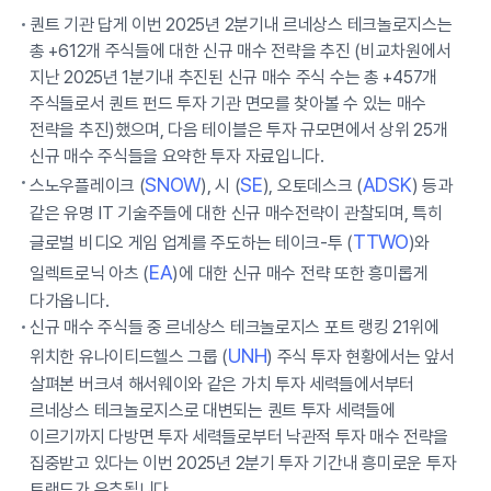
퀀트 기관 답게 이번 2025년 2분기내 르네상스 테크놀로지스는
총 +612개 주식들에 대한 신규 매수 전략을 추진 (비교차원에서
지난 2025년 1분기내 추진된 신규 매수 주식 수는 총 +457개
주식들로서 퀀트 펀드 투자 기관 면모를 찾아볼 수 있는 매수
전략을 추진)했으며, 다음 테이블은 투자 규모면에서 상위 25개
신규 매수 주식들을 요약한 투자 자료입니다.
SNOW
SE
ADSK
스노우플레이크 (
), 시 (
), 오토데스크 (
) 등과
같은 유명 IT 기술주들에 대한 신규 매수전략이 관찰되며, 특히
TTWO
글로벌 비디오 게임 업계를 주도하는 테이크-투 (
)와
EA
일렉트로닉 아츠 (
)에 대한 신규 매수 전략 또한 흥미롭게
다가옵니다.
신규 매수 주식들 중 르네상스 테크놀로지스 포트 랭킹 21위에
UNH
위치한 유나이티드헬스 그룹 (
) 주식 투자 현황에서는 앞서
살펴본 버크셔 해서웨이와 같은 가치 투자 세력들에서부터
르네상스 테크놀로지스로 대변되는 퀀트 투자 세력들에
이르기까지 다방면 투자 세력들로부터 낙관적 투자 매수 전략을
집중받고 있다는 이번 2025년 2분기 투자 기간내 흥미로운 투자
트랜드가 유추됩니다.