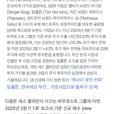
친숙하게 다가오실텐데요, QSR 기업은 햄버거 브랜드 버거킹
(Burger King), 팀홀튼 (Tim Hortons), 치킨 브랜드 파파이스
(Popeyes), 샌드위치 브랜드 파이어하우스 섭 (Firehouse
Subs) 등 다수의 유명 패스트푸드 프랜차이즈를 보유한 글로벌
넘버5 레스토랑 브랜드 기업입니다. 지난 2024년 4분기 기준
바우포스트 그룹은 기존 보유 주식 수를 +10,155.53% 투자 비중
확대 결정했으며, 이는 2025년 1분기의 +33.9% 추가 매수 전략
및 이번 2025년 2분기 +4.2% 추가 매수 전략등 지속적으로 QSR
주식에 대한 낙관적 투자론을 표명합니다. 최근 한국 시장내
진출한 후 사업 고전을 경험하는 팀홀튼 소식을 접한 기억이
떠오르는데요, 과연 세스 클라만은 QSR 기업으로부터 어떠한
투자 가치를 발견한 것일지 주식 투자자의 입장에서 관심이
'캐나다 국민 커피'
기울여집니다. (조선경제 기사 원문 링크:
팀홀튼, 한국에선 부진... 가맹사업으로 돌파구 모색
)
다음은 세스 클라만이 이끄는 바우포스트 그룹의 이번
2025년 2분기 13F 보고서 기준 신규 매수 (new