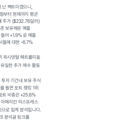
이 난 팩트이겠으니,
 시점부터 현재까지 평균
 주가 ($232.78달러)
기존 보유해온 애플
어 +1.9% 로 애플
들에 대한 -6.7%
 7위 옥시덴탈 페트롤리움
중 유일한 추가 매수 활동
분기 투자 기간내 보유 주식
를 들면 포트 랭킹 1위
트 비중은 +25.8%
지한 아메리칸 익스프레스
 것으로 집계 분석됩니다.
US 분석글 링크를