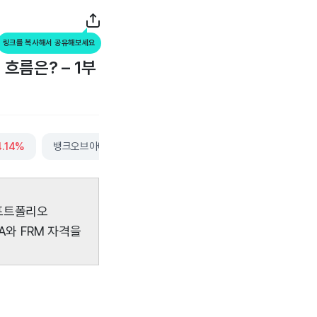
링크를 복사해서 공유해보세요
흐름은? – 1부
4.14%
뱅크오브아메리카
-0.40%
코카콜라
+0.02%
더보
 포트폴리오
A와 FRM 자격을