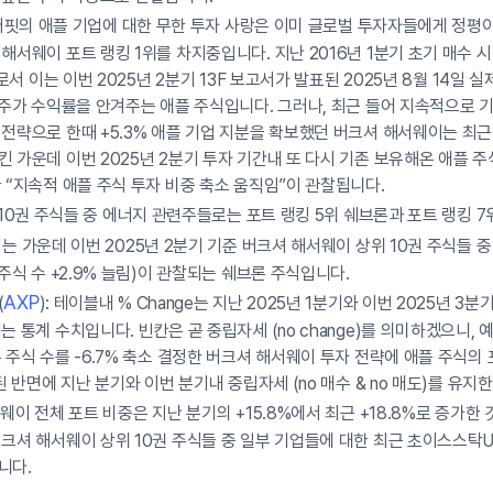
 버핏의 애플 기업에 대한 무한 투자 사랑은 이미 글로벌 투자자들에게 정평
해서웨이 포트 랭킹 1위를 차지중입니다. 지난 2016년 1분기 초기 매수
로서 이는 이번 2025년 2분기 13F 보고서가 발표된 2025년 8월 14일 실제
 주가 수익률을 안겨주는 애플 주식입니다. 그러나, 최근 들어 지속적으로 
전략으로 한때 +5.3% 애플 기업 지분을 확보했던 버크셔 해서웨이는 최근 들
 가운데 이번 2025년 2분기 투자 기간내 또 다시 기존 보유해온 애플 주식
 “지속적 애플 주식 투자 비중 축소 움직임”이 관찰됩니다.
위 10권 주식들 중 에너지 관련주들로는 포트 랭킹 5위 쉐브론과 포트 랭킹
되는 가운데 이번 2025년 2분기 기준 버크셔 해서웨이 상위 10권 주식들 
 주식 수 +2.9% 늘림)이 관찰되는 쉐브론 주식입니다.
AXP
(
): 테이블내 % Change는 지난 2025년 1분기와 이번 2025년 3
 통계 수치입니다. 빈칸은 곧 중립자세 (no change)를 의미하겠으니, 예
 주식 수를 -6.7% 축소 결정한 버크셔 해서웨이 투자 전략에 애플 주식의 포
소된 반면에 지난 분기와 이번 분기내 중립자세 (no 매수 & no 매도)를 유
웨이 전체 포트 비중은 지난 분기의 +15.8%에서 최근 +18.8%로 증가한
크셔 해서웨이 상위 10권 주식들 중 일부 기업들에 대한 최근 초이스스탁
니다.