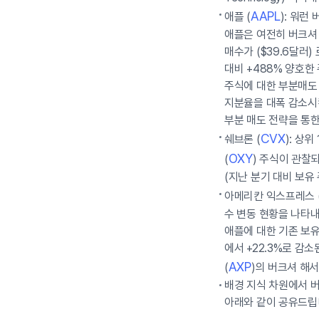
AAPL
애플 (
): 워런
애플은 여전히 버크셔 
매수가 ($39.6달러) 
대비 +488% 양호한
주식에 대한 부분매도 
지분율을 대폭 감소시킨
부분 매도 전략을 통한
CVX
쉐브론 (
): 상
OXY
(
) 주식이 관찰
(지난 분기 대비 보유
아메리칸 익스프레스 
수 변동 현황을 나타내는
애플에 대한 기존 보유
에서 +22.3%로 감
AXP
(
)의 버크셔 해서
배경 지식 차원에서 버
아래와 같이 공유드립