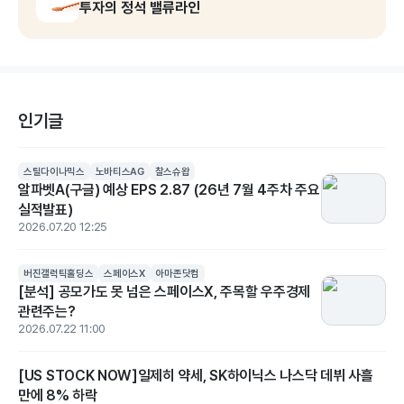
투자의 정석 밸류라인
인기글
스틸다이나믹스
노바티스AG
찰스슈왑
알파벳A(구글) 예상 EPS 2.87 (26년 7월 4주차 주요
실적발표)
2026.07.20 12:25
버진갤럭틱홀딩스
스페이스X
아마존닷컴
[분석] 공모가도 못 넘은 스페이스X, 주목할 우주경제
관련주는?
2026.07.22 11:00
[US STOCK NOW]일제히 약세, SK하이닉스 나스닥 데뷔 사흘
만에 8% 하락