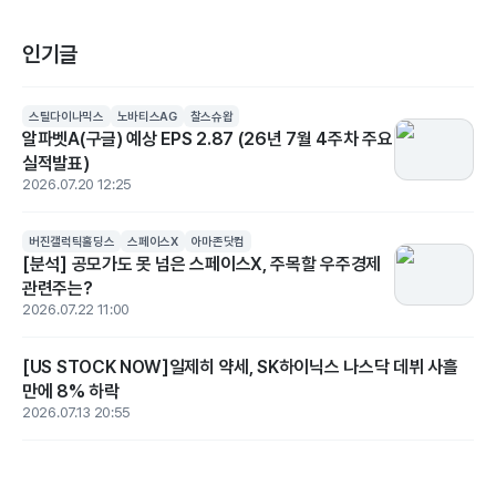
인기글
스틸다이나믹스
노바티스AG
찰스슈왑
알파벳A(구글) 예상 EPS 2.87 (26년 7월 4주차 주요
실적발표)
2026.07.20 12:25
버진갤럭틱홀딩스
스페이스X
아마존닷컴
[분석] 공모가도 못 넘은 스페이스X, 주목할 우주경제
관련주는?
2026.07.22 11:00
[US STOCK NOW]일제히 약세, SK하이닉스 나스닥 데뷔 사흘
만에 8% 하락
2026.07.13 20:55