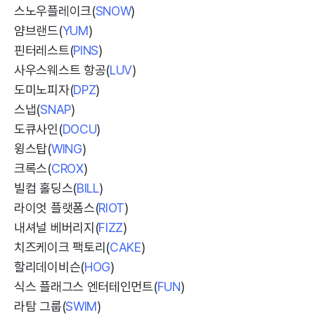
스노우플레이크(
SNOW
)
얌브랜드(
YUM
)
핀터레스트(
PINS
)
사우스웨스트 항공(
LUV
)
도미노피자(
DPZ
)
스냅(
SNAP
)
도큐사인(
DOCU
)
윙스탑(
WING
)
크록스(
CROX
)
빌컴 홀딩스(
BILL
)
라이엇 플랫폼스(
RIOT
)
내셔널 베버리지(
FIZZ
)
치즈케이크 팩토리(
CAKE
)
할리데이비슨(
HOG
)
식스 플래그스 엔터테인먼트(
FUN
)
라탐 그룹(
SWIM
)