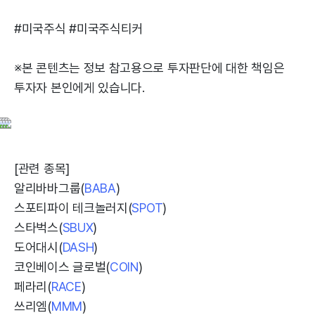
#미국주식 #미국주식티커
※본 콘텐츠는 정보 참고용으로 투자판단에 대한 책임은
투자자 본인에게 있습니다.
[관련 종목]
알리바바그룹(
BABA
)
스포티파이 테크놀러지(
SPOT
)
스타벅스(
SBUX
)
도어대시(
DASH
)
코인베이스 글로벌(
COIN
)
페라리(
RACE
)
쓰리엠(
MMM
)