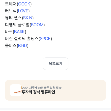
트레저(
COOK
)
러브색(
LOVE
)
뷰티 헬스(
SKIN
)
디엠씨 글로벌(
BOOM
)
바크(
BARK
)
버진 갤럭틱 홀딩스(
SPCE
)
올버즈(
BIRD
)
목록보기
20년 재무제표와 빠른 실적 발표!
투자의 정석 밸류라인