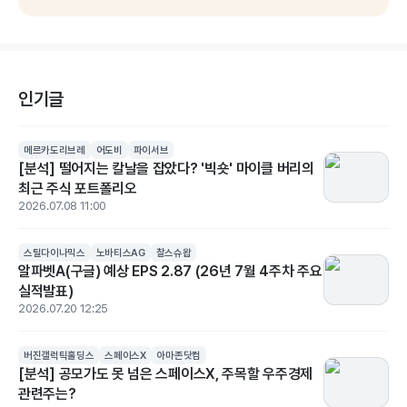
인기글
메르카도리브레
어도비
파이서브
[분석] 떨어지는 칼날을 잡았다? '빅숏' 마이클 버리의
최근 주식 포트폴리오
2026.07.08 11:00
스틸다이나믹스
노바티스AG
찰스슈왑
알파벳A(구글) 예상 EPS 2.87 (26년 7월 4주차 주요
실적발표)
2026.07.20 12:25
버진갤럭틱홀딩스
스페이스X
아마존닷컴
[분석] 공모가도 못 넘은 스페이스X, 주목할 우주경제
관련주는?