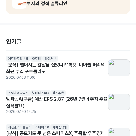
투자의 정석 밸류라인
인기글
메르카도리브레
어도비
파이서브
[분석] 떨어지는 칼날을 잡았다? '빅숏' 마이클 버리의
최근 주식 포트폴리오
2026.07.08 11:00
스틸다이나믹스
노바티스AG
찰스슈왑
알파벳A(구글) 예상 EPS 2.87 (26년 7월 4주차 주요
실적발표)
2026.07.20 12:25
버진갤럭틱홀딩스
스페이스X
아마존닷컴
[분석] 공모가도 못 넘은 스페이스X, 주목할 우주경제