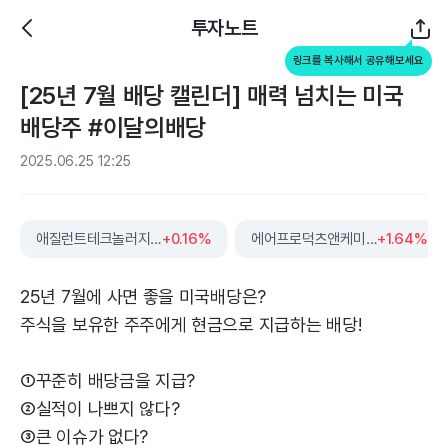
투자노트
링크를 복사해서 공유해보세요
[25년 7월 배당 캘린더] 매력 넘치는 미국
배당주 #이달의배당
2025.06.25 12:25
애질런트테크놀러지스
+0.16%
에어프로덕츠앤케미컬스
+1.64%
25년 7월에 사면 좋을 미국배당은?
주식을 보유한 주주에게 현금으로 지급하는 배당!
①꾸준히 배당금을 지급?
②실적이 나쁘지 않다?
③큰 이슈가 없다?