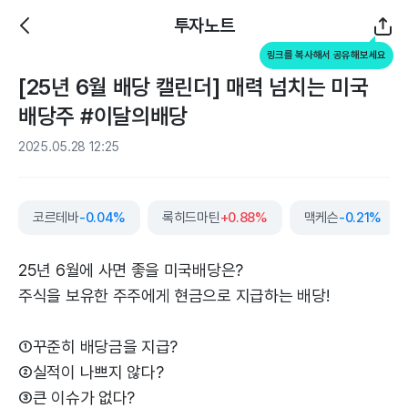
투자노트
링크를 복사해서 공유해보세요
[25년 6월 배당 캘린더] 매력 넘치는 미국
배당주 #이달의배당
2025.05.28 12:25
코르테바
-0.04%
록히드마틴
+0.88%
맥케슨
-0.21%
25년 6월에 사면 좋을 미국배당은?
주식을 보유한 주주에게 현금으로 지급하는 배당!
①꾸준히 배당금을 지급?
②실적이 나쁘지 않다?
③큰 이슈가 없다?