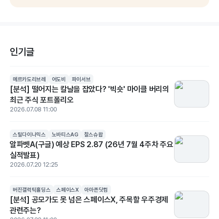
인기글
메르카도리브레
어도비
파이서브
[분석] 떨어지는 칼날을 잡았다? '빅숏' 마이클 버리의
최근 주식 포트폴리오
2026.07.08 11:00
스틸다이나믹스
노바티스AG
찰스슈왑
알파벳A(구글) 예상 EPS 2.87 (26년 7월 4주차 주요
실적발표)
2026.07.20 12:25
버진갤럭틱홀딩스
스페이스X
아마존닷컴
[분석] 공모가도 못 넘은 스페이스X, 주목할 우주경제
관련주는?